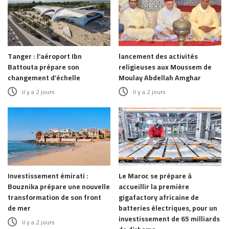
Tanger : l’aéroport Ibn
lancement des activités
Battouta prépare son
religieuses aux Moussem de
changement d’échelle
Moulay Abdellah Amghar
il y a 2 jours
il y a 2 jours
Investissement émirati :
Le Maroc se prépare à
Bouznika prépare une nouvelle
accueillir la première
transformation de son front
gigafactory africaine de
de mer
batteries électriques, pour un
investissement de 65 milliards
il y a 2 jours