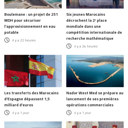
Boulemane : un projet de 251
Six jeunes Marocains
MDH pour sécuriser
décrochent la 2ᵉ place
l’approvisionnement en eau
mondiale dans une
potable
compétition internationale de
recherche mathématique
il y a 22 heures
il y a 24 heures
Les transferts des Marocains
Nador West Med se prépare au
d’Espagne dépassent 1,5
lancement de ses premières
milliard d’euros
opérations commerciales
il y a 1 jour
il y a 1 jour