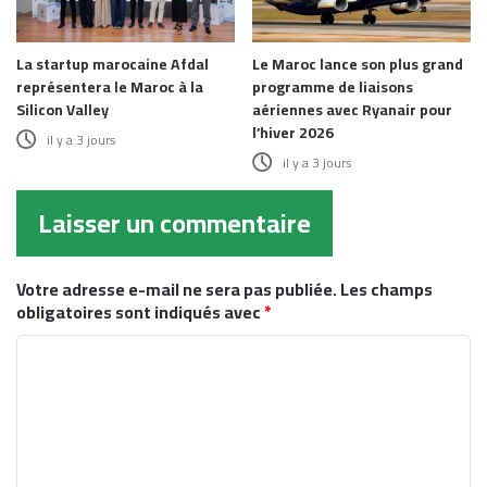
La startup marocaine Afdal
Le Maroc lance son plus grand
représentera le Maroc à la
programme de liaisons
Silicon Valley
aériennes avec Ryanair pour
l’hiver 2026
il y a 3 jours
il y a 3 jours
Laisser un commentaire
Votre adresse e-mail ne sera pas publiée.
Les champs
obligatoires sont indiqués avec
*
C
o
m
m
e