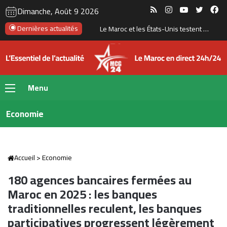
RSS
Instagram
YouTube
Twitte
Fa
Dimanche, Août 9 2026
Dernières actualités
Akdital ouvre 15% de sa holding internationale à Arab Invest pour accélérer son expansion
Menu
Economie
Accueil
>
Economie
180 agences bancaires fermées au
Maroc en 2025 : les banques
traditionnelles reculent, les banques
participatives progressent légèrement