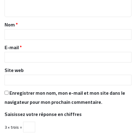
n
t
Nom
*
a
i
r
E-mail
*
e
*
Site web
Enregistrer mon nom, mon e-mail et mon site dans le
navigateur pour mon prochain commentaire.
Saisissez votre réponse en chiffres
3 × trois =