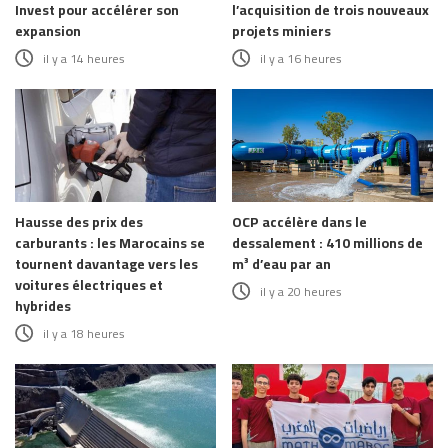
Invest pour accélérer son
l’acquisition de trois nouveaux
expansion
projets miniers
il y a 14 heures
il y a 16 heures
Hausse des prix des
OCP accélère dans le
carburants : les Marocains se
dessalement : 410 millions de
tournent davantage vers les
m³ d’eau par an
voitures électriques et
il y a 20 heures
hybrides
il y a 18 heures