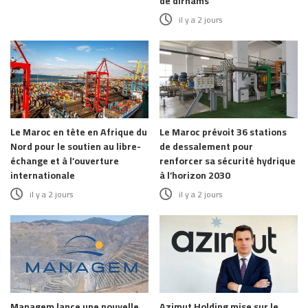
de dirhams
il y a 2 jours
Le Maroc en tête en Afrique du
Le Maroc prévoit 36 stations
Nord pour le soutien au libre-
de dessalement pour
échange et à l’ouverture
renforcer sa sécurité hydrique
internationale
à l’horizon 2030
il y a 2 jours
il y a 2 jours
Managem lance une nouvelle
Azimut Holding mise sur le