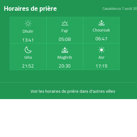
Horaires de prière
Casablanca 7 août 2
Chourouk
Fajr
Dhuhr
06:47
05:08
13:41
Isha
Maghrib
Asr
21:52
20:30
17:19
Voir les horaires de prière dans d'autres villes