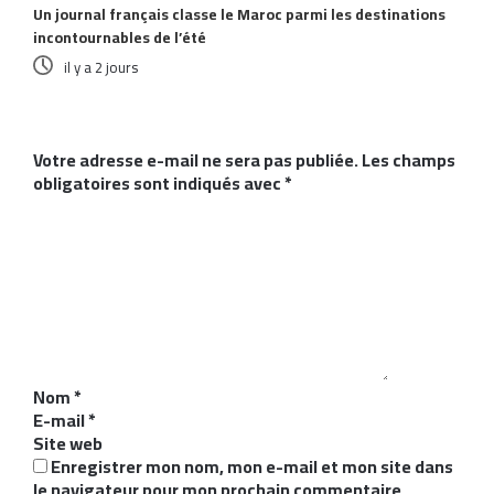
Un journal français classe le Maroc parmi les destinations
incontournables de l’été
il y a 2 jours
Laisser un commentaire
Votre adresse e-mail ne sera pas publiée.
Les champs
obligatoires sont indiqués avec
*
C
o
m
m
e
n
t
a
i
Nom
*
r
E-mail
*
e
Site web
*
Enregistrer mon nom, mon e-mail et mon site dans
le navigateur pour mon prochain commentaire.