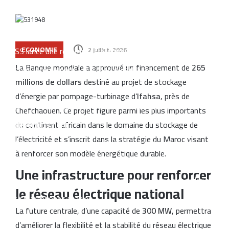
Un rapport espagnol met en lumière les capacités des satellites
marocains près du détroit de Gibraltar
ECONOMIE
CNSS lance une réforme stratégique de son système de
2 juillet، 2026
La Banque mondiale a approuvé un financement de
265
gestion interne pour 1,2 million de dirhams
millions de dollars
destiné au projet de stockage
Le Maroc figure parmi les dix premières destinations mondiales
d’énergie par pompage-turbinage d’
Ifahsa
, près de
pour les investissements privés soutenus par le financement
Chefchaouen. Ce projet figure parmi les plus importants
du développement
du continent africain dans le domaine du stockage de
l’électricité et s’inscrit dans la stratégie du Maroc visant
CIH Bank finalise une augmentation de capital d’un milliard de
à renforcer son modèle énergétique durable.
dirhams, largement souscrite
Une infrastructure pour renforcer
Samsung enregistre un nouveau record de précommandes pour
le réseau électrique national
ses smartphones pliables
La future centrale, d’une capacité de
300 MW
, permettra
d’améliorer la flexibilité et la stabilité du réseau électrique