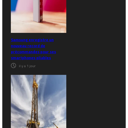
Samsung enregistre un
nouveau record de
précommandes pour ses
smartphones pliables
il y a 1 jour