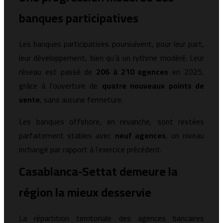
banques participatives
Les banques participatives poursuivent, pour leur part,
leur développement, bien qu’à un rythme modéré. Leur
réseau est passé de
206 à 210 agences
en 2025,
grâce à l’ouverture de
quatre nouveaux points de
vente
, sans aucune fermeture.
Les banques offshore, en revanche, sont restées
parfaitement stables avec
neuf agences
, un niveau
inchangé par rapport à l’exercice précédent.
Casablanca-Settat demeure la
région la mieux desservie
La répartition territoriale des agences bancaires