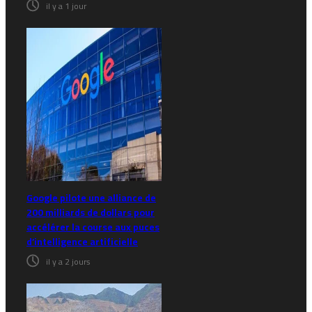
il y a 1 jour
Google pilote une alliance de
200 milliards de dollars pour
accélérer la course aux puces
d’intelligence artificielle
il y a 2 jours