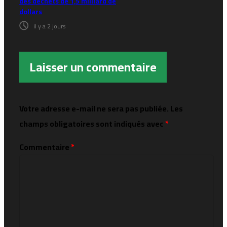
des déchets de 1,5 milliard de
dollars
il y a 2 jours
Laisser un commentaire
Votre adresse e-mail ne sera pas publiée.
Les
champs obligatoires sont indiqués avec
*
Commentaire
*