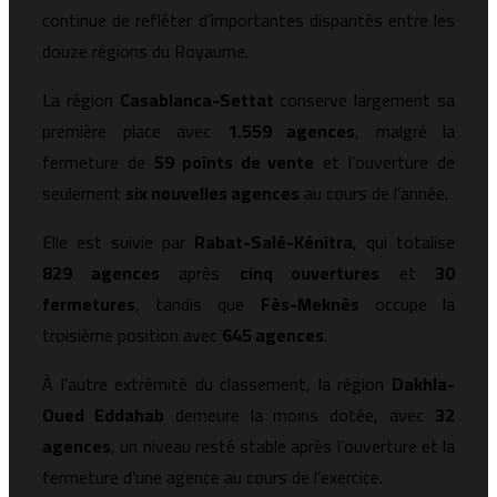
continue de refléter d’importantes disparités entre les
douze régions du Royaume.
La région
Casablanca-Settat
conserve largement sa
première place avec
1.559 agences
, malgré la
fermeture de
59 points de vente
et l’ouverture de
seulement
six nouvelles agences
au cours de l’année.
Elle est suivie par
Rabat-Salé-Kénitra
, qui totalise
829 agences
après
cinq ouvertures
et
30
fermetures
, tandis que
Fès-Meknès
occupe la
troisième position avec
645 agences
.
À l’autre extrémité du classement, la région
Dakhla-
Oued Eddahab
demeure la moins dotée, avec
32
agences
, un niveau resté stable après l’ouverture et la
fermeture d’une agence au cours de l’exercice.