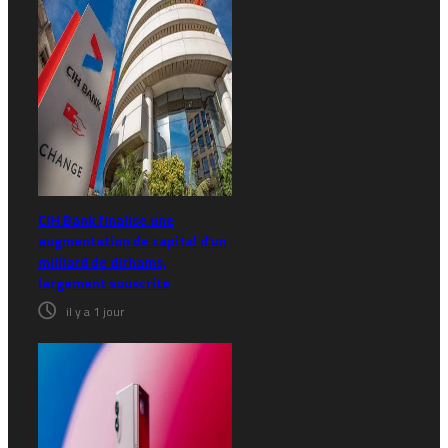
CIH Bank finalise une
augmentation de capital d’un
milliard de dirhams,
largement souscrite
il y a 1 jour