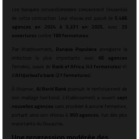
Les banques conventionnelles concentrent l’essentiel
de cette contraction. Leur réseau est passé de
5.486
agences en 2024 à 5.331 en 2025
, avec
25
ouvertures
contre
180 fermetures
.
Par établissement,
Banque Populaire
enregistre la
réduction la plus importante avec
66 agences
fermées, suivie de
Bank of Africa
(
43 fermetures
) et
d’
Attijariwafa bank
(
27 fermetures
).
À l’inverse,
Al Barid Bank
poursuit le renforcement de
son maillage territorial. L’établissement a ouvert
sept
nouvelles agences
sans procéder à aucune fermeture,
portant ainsi son réseau à
950 agences
, l’un des plus
importants du Royaume.
Une progression modérée des