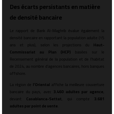
Des écarts persistants en matière
de densité bancaire
Le rapport de Bank Al-Maghrib évalue également la
densité bancaire en rapportant la population adulte (15
ans et plus), selon les projections du
Haut-
Commissariat au Plan (HCP)
basées sur le
Recensement général de la population et de l’habitat
de 2024, au nombre d’agences bancaires, hors banques
offshore.
La région de
l’Oriental
affiche la meilleure couverture
bancaire du pays, avec
3.460 adultes par agence
,
devant
Casablanca-Settat
, qui compte
3.681
adultes par point de vente
.