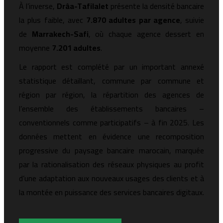
À l’inverse,
Drâa-Tafilalet
présente la densité bancaire
la plus faible, avec
7.870 adultes par agence
, suivie
de
Marrakech-Safi
, où chaque agence dessert en
moyenne
7.201 adultes
.
Le rapport est complété par un important annexé
statistique détaillant, commune par commune et
région par région, la répartition des agences de
l’ensemble des établissements bancaires –
conventionnels comme participatifs – à fin 2025. Les
données mettent en évidence une recomposition
progressive du paysage bancaire marocain, marquée
par la rationalisation des réseaux physiques au profit
d’une adaptation aux nouveaux usages des clients et à
la montée en puissance des services bancaires digitaux.