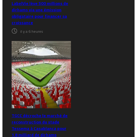
LabelVie lève 500 millions de
dirhams via une émission
obligataire pour financer sa
croissance
il y a 6 heures
TGCC décroche le marché de
reconstruction du stade
Tessema à Casablanca pour
1,8 milliard de dirhams