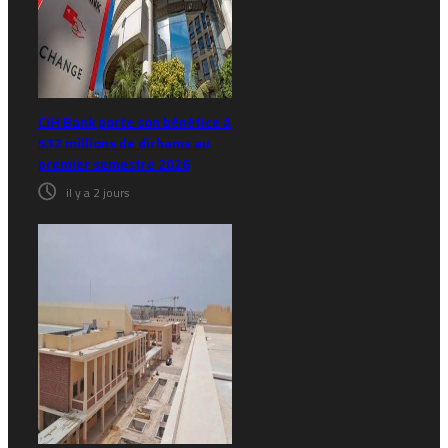
CIH Bank porte son bénéfice à
532 millions de dirhams au
premier semestre 2026
il y a 2 jours