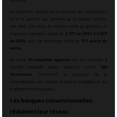
territoire.
Le document, élaboré par la Direction des statistiques
et de la gestion des données de la banque centrale,
fait état d’un recul du nombre total de guichets et
d’agences bancaires, passé de
5.701 en 2024 à 5.550
en 2025
, soit une diminution nette de
151 points de
vente
.
Au total,
29 nouvelles agences
ont été ouvertes à
l’échelle nationale durant l’exercice, contre
180
fermetures
, confirmant la poursuite de la
rationalisation des réseaux physiques engagée par les
établissements bancaires.
Les banques conventionnelles
réduisent leur réseau