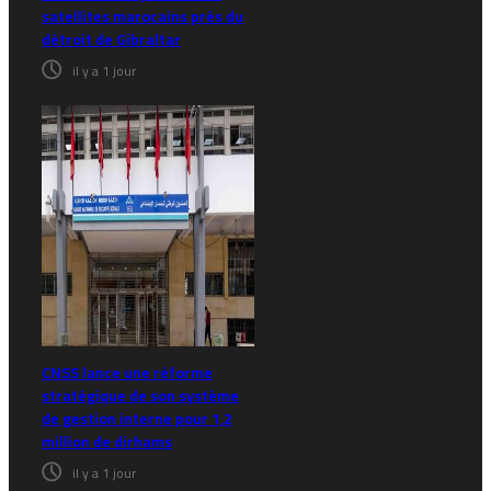
satellites marocains près du
détroit de Gibraltar
il y a 1 jour
CNSS lance une réforme
stratégique de son système
de gestion interne pour 1,2
million de dirhams
il y a 1 jour