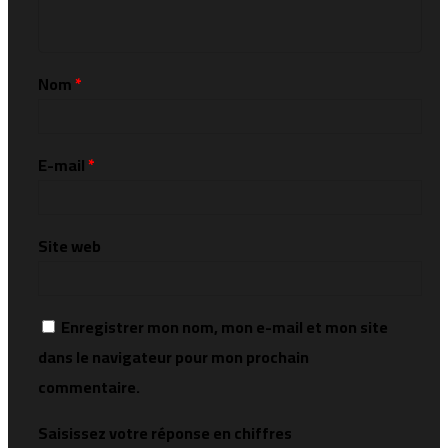
Nom
*
E-mail
*
Site web
Enregistrer mon nom, mon e-mail et mon site
dans le navigateur pour mon prochain
commentaire.
Saisissez votre réponse en chiffres