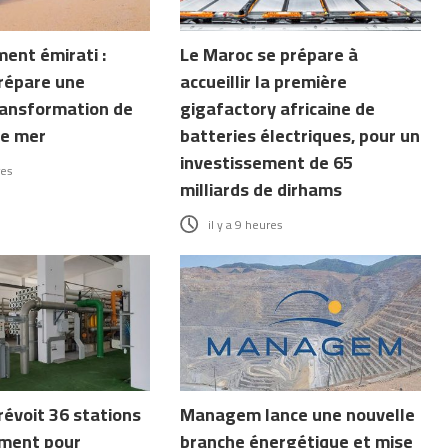
ent émirati :
Le Maroc se prépare à
répare une
accueillir la première
ransformation de
gigafactory africaine de
de mer
batteries électriques, pour un
investissement de 65
res
milliards de dirhams
il y a 9 heures
révoit 36 stations
Managem lance une nouvelle
ment pour
branche énergétique et mise