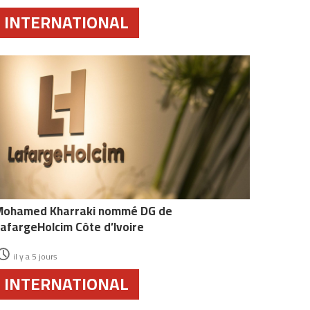
INTERNATIONAL
Mohamed Kharraki nommé DG de
afargeHolcim Côte d’Ivoire
il y a 5 jours
INTERNATIONAL