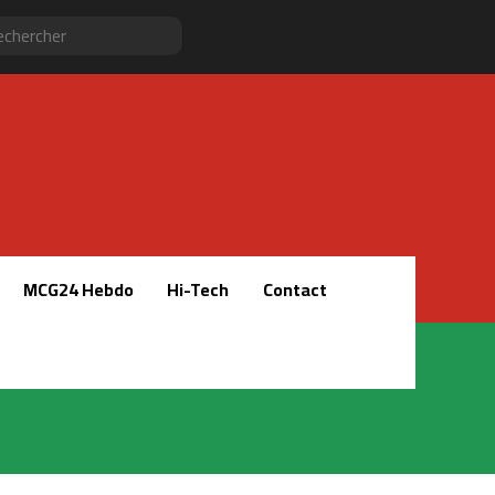
Sidebar
RSS
Instagram
YouTube
Twitter
Facebook
Rechercher
(barre
latérale)
MCG24 Hebdo
Hi-Tech
Contact