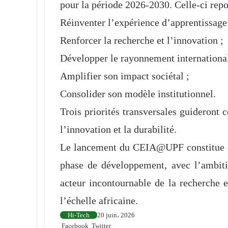
pour la période 2026-2030. Celle-ci repo
Réinventer l’expérience d’apprentissage
Renforcer la recherche et l’innovation ;
Développer le rayonnement international 
Amplifier son impact sociétal ;
Consolider son modèle institutionnel.
Trois priorités transversales guideront ce
l’innovation et la durabilité.
Le lancement du CEIA@UPF constitue ain
phase de développement, avec l’ambiti
acteur incontournable de la recherche et
l’échelle africaine.
Hi-Tech
20 juin، 2026
Facebook
Twitter
L
R
W
T
P
I