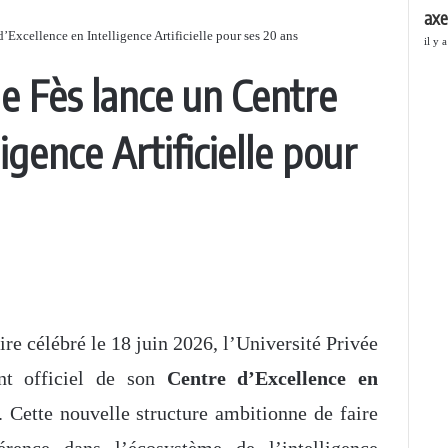
e
axe
r
’Excellence en Intelligence Artificielle pour ses 20 ans
il y 
m
e
de Fès lance un Centre
r
igence Artificielle pour
re célébré le 18 juin 2026, l’Université Privée
nt officiel de son
Centre d’Excellence en
. Cette nouvelle structure ambitionne de faire
érence dans l’écosystème de l’intelligence