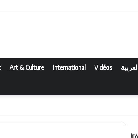
Face
T
t
Art & Culture
International
Vidéos
لعربية
Voir
Inw
F