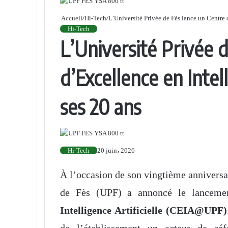
Accueil
/
Hi-Tech
/
L’Université Privée de Fès lance un Centre d
Hi-Tech
L’Université Privée 
d’Excellence en Intell
ses 20 ans
Hi-Tech
20 juin، 2026
À l’occasion de son vingtième anniversai
de Fès (UPF) a annoncé le lanceme
Intelligence Artificielle (CEIA@UPF)
de l’établissement un acteur de réf