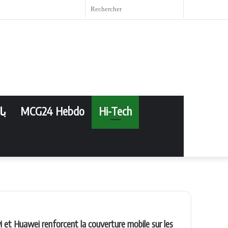
book
witter
YouTube
Instagram
RSS
Article
Sidebar
Rechercher
Aléatoire
(barre
latérale)
با
MCG24 Hebdo
Hi-Tech
 Aussi
i et Huawei renforcent la couverture mobile sur les