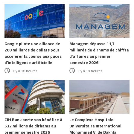
Google pilote une alliance de
Managem dépasse 11,7
200 milliards de dollars pour
milliards de dirhams de chiffre
accélérer la course aux puces
d’affaires au premier
d’intelligence artificielle
semestre 2026
il y a 16 heures
il y a 18 heures
CIH Bank porte son bénéfice à
Le Complexe Hospitalo-
532 millions de dirhams au
Universitaire International
premier semestre 2026
Mohammed VI de Dakhla