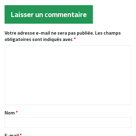
Laisser un commentaire
Votre adresse e-mail ne sera pas publiée.
Les champs
obligatoires sont indiqués avec
*
C
o
m
m
e
n
t
Nom
*
a
i
r
E-mail
*