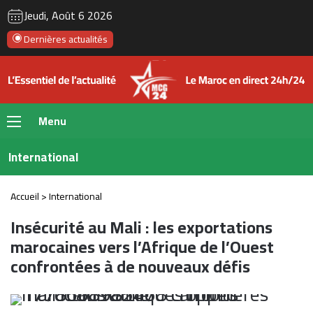
RSS
Instagram
YouTube
Twitter
Fac
Jeudi, Août 6 2026
Dernières actualités
Menu
International
Accueil
>
International
Insécurité au Mali : les exportations
marocaines vers l’Afrique de l’Ouest
confrontées à de nouveaux défis