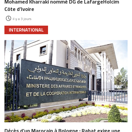
Mohamed Kharraki nommé DG de LafargeHolcim
Côte d’Ivoire
il y a 3 jours
INTERNATIONAL
Décès d’un Marocain à Bologne : Rabat exige une