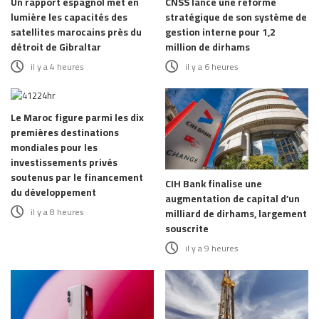
Un rapport espagnol met en
CNSS lance une réforme
lumière les capacités des
stratégique de son système de
satellites marocains près du
gestion interne pour 1,2
détroit de Gibraltar
million de dirhams
il y a 4 heures
il y a 6 heures
Le Maroc figure parmi les dix
premières destinations
mondiales pour les
investissements privés
soutenus par le financement
CIH Bank finalise une
du développement
augmentation de capital d’un
il y a 8 heures
milliard de dirhams, largement
souscrite
il y a 9 heures