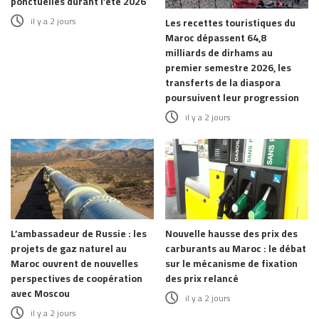
ponctuelles durant l’été 2026
il y a 2 jours
Les recettes touristiques du
Maroc dépassent 64,8
milliards de dirhams au
premier semestre 2026, les
transferts de la diaspora
poursuivent leur progression
il y a 2 jours
L’ambassadeur de Russie : les
Nouvelle hausse des prix des
projets de gaz naturel au
carburants au Maroc : le débat
Maroc ouvrent de nouvelles
sur le mécanisme de fixation
perspectives de coopération
des prix relancé
avec Moscou
il y a 2 jours
il y a 2 jours