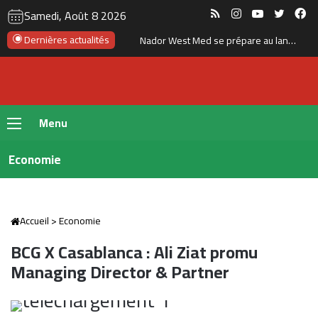
RSS
Instagram
YouTube
Twitte
Fa
Samedi, Août 8 2026
Tanger : l’aéroport Ibn Battouta prépare son changement d’échelle
Dernières actualités
Menu
Economie
Accueil
>
Economie
BCG X Casablanca : Ali Ziat promu
Managing Director & Partner