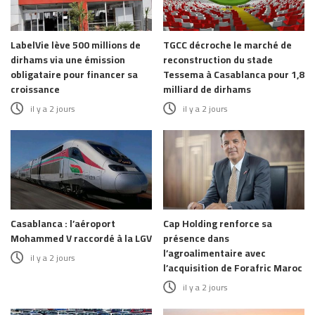
LabelVie lève 500 millions de
TGCC décroche le marché de
dirhams via une émission
reconstruction du stade
obligataire pour financer sa
Tessema à Casablanca pour 1,8
croissance
milliard de dirhams
il y a 2 jours
il y a 2 jours
Casablanca : l’aéroport
Cap Holding renforce sa
Mohammed V raccordé à la LGV
présence dans
l’agroalimentaire avec
il y a 2 jours
l’acquisition de Forafric Maroc
il y a 2 jours