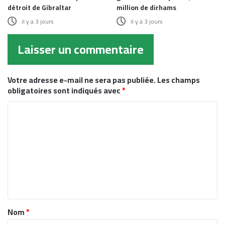
détroit de Gibraltar
million de dirhams
il y a 3 jours
il y a 3 jours
Laisser un commentaire
Votre adresse e-mail ne sera pas publiée.
Les champs
obligatoires sont indiqués avec
*
C
o
m
m
e
n
t
Nom
*
a