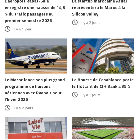
L’aéroport Rabat-Salé
La startup marocaine Afdal
enregistre une hausse de 14,8
représentera le Maroc à la
% du trafic passagers au
Silicon Valley
premier semestre 2026
il y a 2 jours
il y a 1 jour
Le Maroc lance son plus grand
La Bourse de Casablanca porte
programme de liaisons
le flottant de CIH Bank à 35 %
aériennes avec Ryanair pour
il y a 2 jours
l’hiver 2026
il y a 2 jours