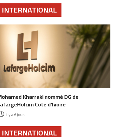
INTERNATIONAL
Mohamed Kharraki nommé DG de
afargeHolcim Côte d’Ivoire
il y a 6 jours
INTERNATIONAL