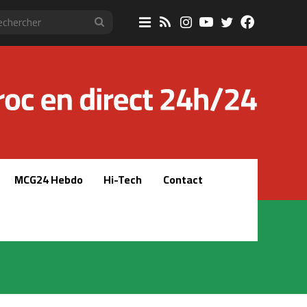
Sidebar
RSS
Instagram
YouTube
Twitter
Faceboo
Rechercher
(barre
latérale)
MCG24 Hebdo
Hi-Tech
Contact