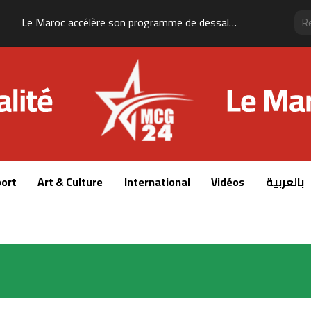
Le Maroc et les États-Unis testent un missile à longue portée près de Tan-Tan
ort
Art & Culture
International
Vidéos
بالعربية