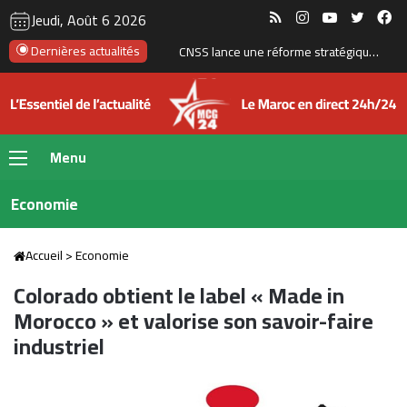
RSS
Instagram
YouTube
Twitte
Fa
Jeudi, Août 6 2026
Le Maroc figure parmi les dix premières destinations mondiales pour les investissements privés soutenus par le financement du développement
Dernières actualités
Menu
Economie
Accueil
>
Economie
Colorado obtient le label « Made in
Morocco » et valorise son savoir-faire
industriel