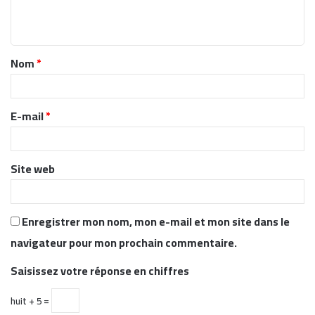
e
n
t
Nom
*
a
i
r
E-mail
*
e
*
Site web
Enregistrer mon nom, mon e-mail et mon site dans le
navigateur pour mon prochain commentaire.
Saisissez votre réponse en chiffres
huit + 5 =