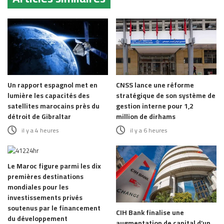
Un rapport espagnol met en
CNSS lance une réforme
lumière les capacités des
stratégique de son système de
satellites marocains près du
gestion interne pour 1,2
détroit de Gibraltar
million de dirhams
il y a 4 heures
il y a 6 heures
Le Maroc figure parmi les dix
premières destinations
mondiales pour les
investissements privés
soutenus par le financement
CIH Bank finalise une
du développement
augmentation de capital d’un