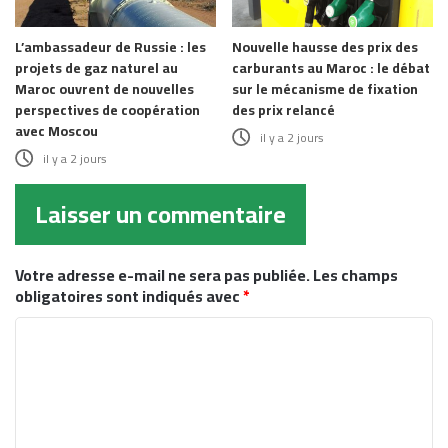
L’ambassadeur de Russie : les
Nouvelle hausse des prix des
projets de gaz naturel au
carburants au Maroc : le débat
Maroc ouvrent de nouvelles
sur le mécanisme de fixation
perspectives de coopération
des prix relancé
avec Moscou
il y a 2 jours
il y a 2 jours
Laisser un commentaire
Votre adresse e-mail ne sera pas publiée.
Les champs
obligatoires sont indiqués avec
*
C
o
m
m