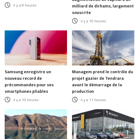
il y a 8 heures
milliard de dirhams, largement
souscrite
il y a 10 heures
Samsung enregistre un
Managem prend le contrôle du
nouveau record de
projet gazier de Tendrara
précommandes pour ses
avant le démarrage de la
smartphones pliables
production
il y a 10 heures
il y a 11 heures