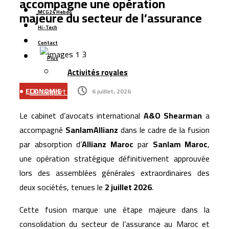
accompagne une opération
majeure du secteur de l’assurance
Les ventes de voitures dépassent 152.000 unités au
MCG24 Hebdo
Maroc, portées par les modèles électriques et les
Hi-Tech
marques chinoises
Contact
Le Maroc se classe 106ᵉ au monde dans l’indice
Plus
Activités royales
mondial de résidence 2026
Un rapport espagnol met en lumière les capacités des
ECONOMIE
6 juillet، 2026
satellites marocains près du détroit de Gibraltar
Le cabinet d’avocats international
A&O Shearman
a
CNSS lance une réforme stratégique de son système
accompagné
SanlamAllianz
dans le cadre de la fusion
de gestion interne pour 1,2 million de dirhams
par absorption d’
Allianz Maroc
par
Sanlam Maroc
,
Le Maroc figure parmi les dix premières destinations
une opération stratégique définitivement approuvée
mondiales pour les investissements privés soutenus
lors des assemblées générales extraordinaires des
par le financement du développement
deux sociétés, tenues le
2 juillet 2026
.
Cette fusion marque une étape majeure dans la
consolidation du secteur de l’assurance au Maroc et