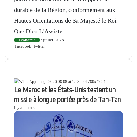
durable de la Région, conformément aux
Hautes Orientations de Sa Majesté le Roi
Que Dieu L’Assiste.
Economie
7 juillet، 2026
Facebook
Twitter
L
R
W
T
P
I
i
e
h
e
a
m
n
d
a
l
r
p
k
d
t
e
t
r
Articles similaires
e
i
s
g
a
i
d
t
A
r
g
m
i
p
a
e
e
Le Maroc et les États-Unis testent un
n
p
m
r
r
missile à longue portée près de Tan-Tan
p
a
il y a 1 heure
r
e
m
a
i