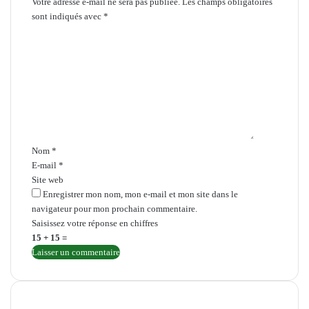
Votre adresse e-mail ne sera pas publiée.
Les champs obligatoires
sont indiqués avec
*
C
o
m
m
e
n
t
a
i
Nom
*
r
E-mail
*
e
Site web
*
Enregistrer mon nom, mon e-mail et mon site dans le
navigateur pour mon prochain commentaire.
Saisissez votre réponse en chiffres
15 + 15 =