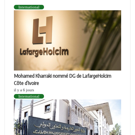
INTERNATIONAL
International
Mohamed Kharraki nommé DG de LafargeHolcim
Côte d’Ivoire
il y a 6 jours
International