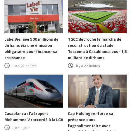
LabelVie lève 500 millions de
TGCC décroche le marché de
dirhams via une émission
reconstruction du stade
obligataire pour financer sa
Tessema à Casablanca pour 1,8
croissance
milliard de dirhams
il y a 20 heures
il y a 22 heures
Casablanca : l’aéroport
Cap Holding renforce sa
Mohammed V raccordé à la LGV
présence dans
l’agroalimentaire avec
il y a 1 jour