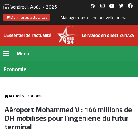
RSS
Instagram
YouTube
Twitte
Fa
Vendredi, Août 7 2026
Azimut Holding mise sur le Maroc et les marchés émergents pour accélérer son expansion internationale
Dernières actualités
Menu
Economie
Accueil
>
Economie
Aéroport Mohammed V : 144 millions de
DH mobilisés pour l’ingénierie du futur
terminal