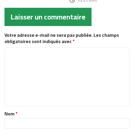
il y a 2 jours
Laisser un commentaire
Votre adresse e-mail ne sera pas publiée.
Les champs
obligatoires sont indiqués avec
*
C
o
m
m
e
n
t
Nom
*
a
i
r