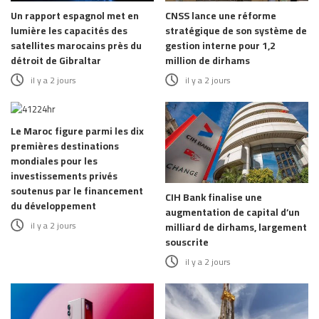
Un rapport espagnol met en
CNSS lance une réforme
lumière les capacités des
stratégique de son système de
satellites marocains près du
gestion interne pour 1,2
détroit de Gibraltar
million de dirhams
il y a 2 jours
il y a 2 jours
Le Maroc figure parmi les dix
premières destinations
mondiales pour les
investissements privés
soutenus par le financement
CIH Bank finalise une
du développement
augmentation de capital d’un
il y a 2 jours
milliard de dirhams, largement
souscrite
il y a 2 jours