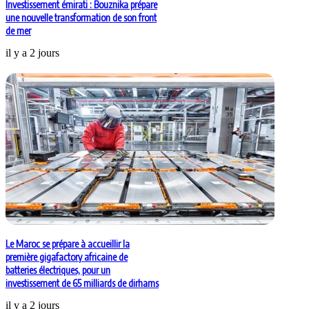
Investissement émirati : Bouznika prépare
une nouvelle transformation de son front
de mer
il y a 2 jours
Le Maroc se prépare à accueillir la
première gigafactory africaine de
batteries électriques, pour un
investissement de 65 milliards de dirhams
il y a 2 jours