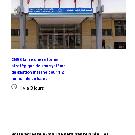
CNSS lance une réforme
stratégique de son système
de gestion interne pour 1,2
million de dirhams
il y a 3 jours
Laisser un commentaire
Votre adresse e-mail ne sera pas publiée.
Les