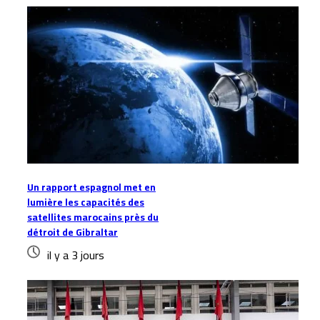
Un rapport espagnol met en
lumière les capacités des
satellites marocains près du
détroit de Gibraltar
il y a 3 jours