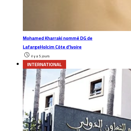
Mohamed Kharraki nommé DG de
LafargeHolcim Côte d’Ivoire
il y a 5 jours
INTERNATIONAL