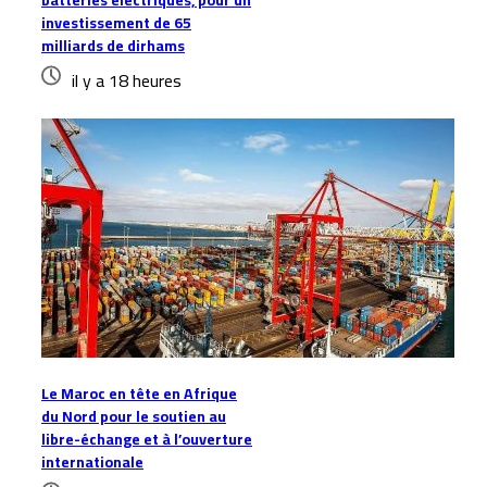
batteries électriques, pour un
investissement de 65
milliards de dirhams
il y a 18 heures
Le Maroc en tête en Afrique
du Nord pour le soutien au
libre-échange et à l’ouverture
internationale