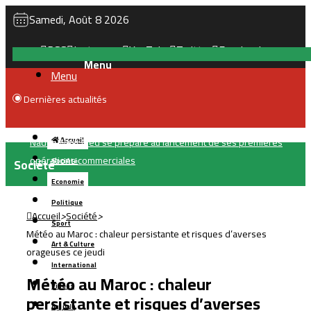
Samedi, Août 8 2026
RSS
Instagram
YouTube
Twitter
Facebook
Menu
Dernières actualités
Tanger : l’aéroport Ibn Battouta prépare son changement
Accueil
d’échelle
Société
Société
Economie
Politique
Accueil
>
Société
>
Sport
Météo au Maroc : chaleur persistante et risques d’averses
Art & Culture
orageuses ce jeudi
International
Météo au Maroc : chaleur
Vidéos
persistante et risques d’averses
بالعربية