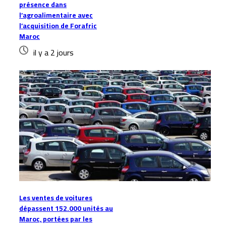
présence dans
l’agroalimentaire avec
l’acquisition de Forafric
Maroc
il y a 2 jours
Les ventes de voitures
dépassent 152.000 unités au
Maroc, portées par les