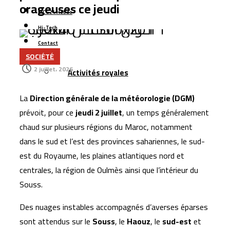
orageuses ce jeudi
MCG24 Hebdo
Hi-Tech
Contact
SOCIÉTÉ
Plus
2 juillet، 2026
Activités royales
La
Direction générale de la météorologie (DGM)
prévoit, pour ce
jeudi 2 juillet
, un temps généralement
chaud sur plusieurs régions du Maroc, notamment
dans le sud et l’est des provinces sahariennes, le sud-
est du Royaume, les plaines atlantiques nord et
centrales, la région de Oulmès ainsi que l’intérieur du
Souss.
Des nuages instables accompagnés d’averses éparses
sont attendus sur le
Souss
, le
Haouz
, le
sud-est
et