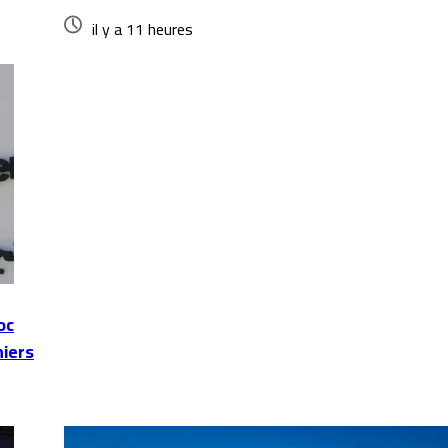
il y a 11 heures
oc
niers