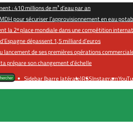
ent : 410 millions de m³ d’eau par an
 MDH pour sécuriser l’approvisionnement en eau potab
ent la 2ᵉ place mondiale dans une compétition intern
d’Espagne dépassent 1,5 milliard d’euros
u lancement de ses premières opérations commercial
uta prépare son changement d’échelle
Sidebar (barre latérale)
RSS
Instagram
YouTu
hercher