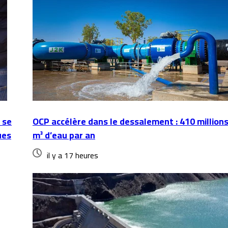
 se
OCP accélère dans le dessalement : 410 million
ues
m³ d’eau par an
il y a 17 heures