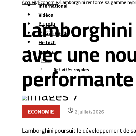
Accueil
/
Economie
/
Lamborghini renforce sa gamme hybri
International
Lamborghini
Vidéos
بالعربية
MCG24 Hebdo
avec une nou
Hi-Tech
Contact
Plus
performante 
Activités royales
ECONOMIE
2 juillet، 2026
Lamborghini poursuit le développement de sa 