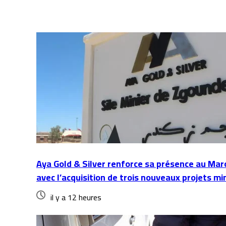
Aya Gold & Silver renforce sa présence au Mar
avec l’acquisition de trois nouveaux projets mi
il y a 12 heures