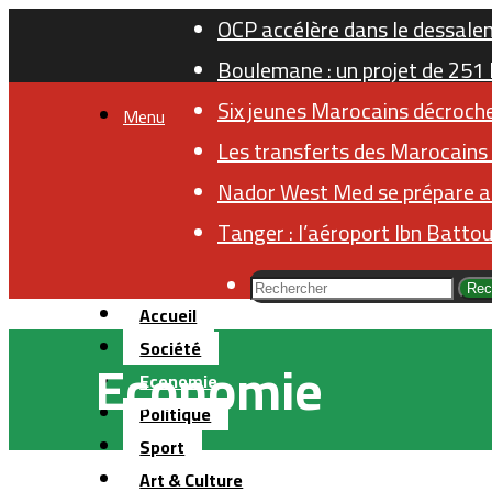
OCP accélère dans le dessalem
Boulemane : un projet de 251
Six jeunes Marocains décroch
Menu
Les transferts des Marocains 
Nador West Med se prépare a
Tanger : l’aéroport Ibn Batto
Rec
Accueil
Société
Economie
Economie
Politique
Sport
Art & Culture