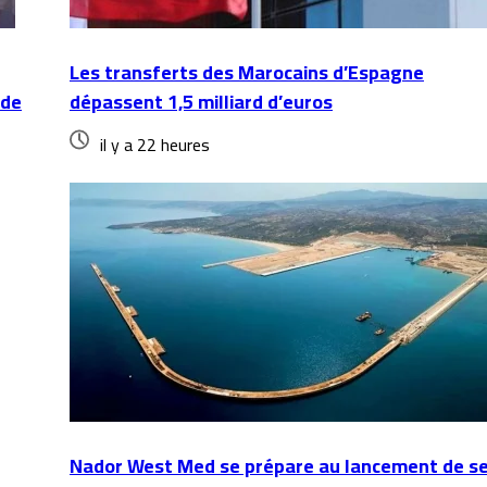
Les transferts des Marocains d’Espagne
 de
dépassent 1,5 milliard d’euros
il y a 22 heures
Nador West Med se prépare au lancement de s