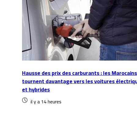
Hausse des prix des carburants : les Marocains
tournent davantage vers les voitures électriq
et hybrides
il y a 14 heures