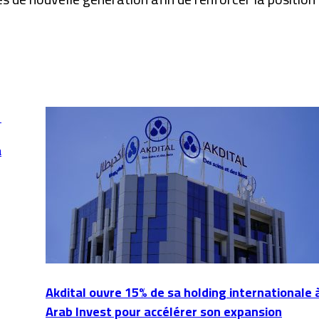
à
Akdital ouvre 15% de sa holding internationale 
Arab Invest pour accélérer son expansion