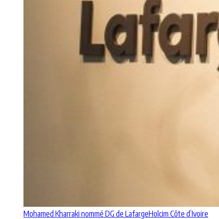
Mohamed Kharraki nommé DG de LafargeHolcim Côte d’Ivoire