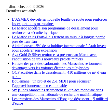
dimanche, août 9 2026
Dernières actualités
L’ASMEX dévoile sa nouvelle feuille de route pour renforcer
les exportations marocaines
Le Maroc accélère son programme de dessalement pour
renforcer sa sécurité hydrique
Le Maroc et les États-Unis testent un missile à longue portée
près de Tan-Tan
Akdital ouvre 15% de sa holding internationale à Arab Invest
pour accélérer son expansion
Aya Gold & Silver renforce sa présence au Maroc avec
l’acquisition de trois nouveaux projets miniers
Hausse des prix des carburants : les Marocains se tournent
davantage vers les voitures électriques et hybrides
OCP accélère dans le dessalement : 410 millions de m³ d’eau
par an
Boulemane : un projet de 251 MDH pour sécuriser
l’approvisionnement en eau potable
Six jeunes Marocains décrochent la 2ᵉ place mondiale dans
une compétition internationale de recherche mathématique
Les transferts des Marocains d’Espagne dépassent 1,5 milliard
d’euros