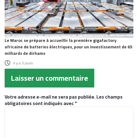
Le Maroc se prépare à accueillir la première gigafactory
africaine de batteries électriques, pour un investissement de 65
milliards de dirhams
il y a 3 jours
Laisser un commentaire
Votre adresse e-mail ne sera pas publiée.
Les champs
obligatoires sont indiqués avec
*
C
o
m
m
e