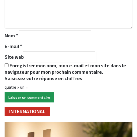
n
t
a
i
r
Nom
*
e
*
E-mail
*
Site web
Enregistrer mon nom, mon e-mail et mon site dans le
navigateur pour mon prochain commentaire.
Saisissez votre réponse en chiffres
quatre × un =
INTERNATIONAL