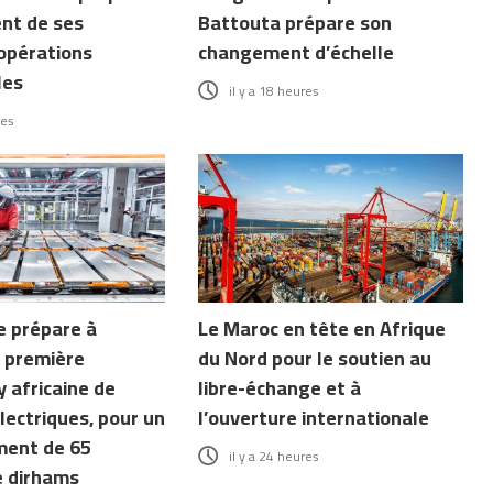
nt de ses
Battouta prépare son
opérations
changement d’échelle
les
il y a 18 heures
res
e prépare à
Le Maroc en tête en Afrique
la première
du Nord pour le soutien au
 africaine de
libre-échange et à
lectriques, pour un
l’ouverture internationale
ment de 65
il y a 24 heures
e dirhams