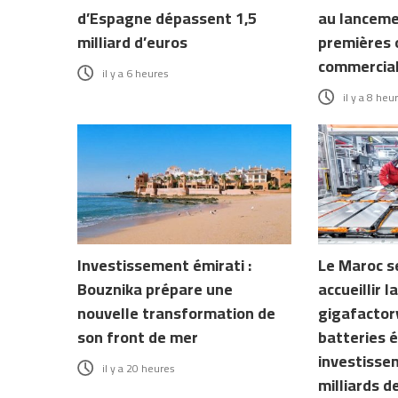
d’Espagne dépassent 1,5
au lanceme
milliard d’euros
premières 
commercia
il y a 6 heures
il y a 8 heu
Investissement émirati :
Le Maroc s
Bouznika prépare une
accueillir 
nouvelle transformation de
gigafactory
son front de mer
batteries é
investisse
il y a 20 heures
milliards d