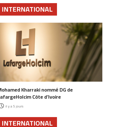
INTERNATIONAL
Mohamed Kharraki nommé DG de
afargeHolcim Côte d’Ivoire
il y a 5 jours
INTERNATIONAL