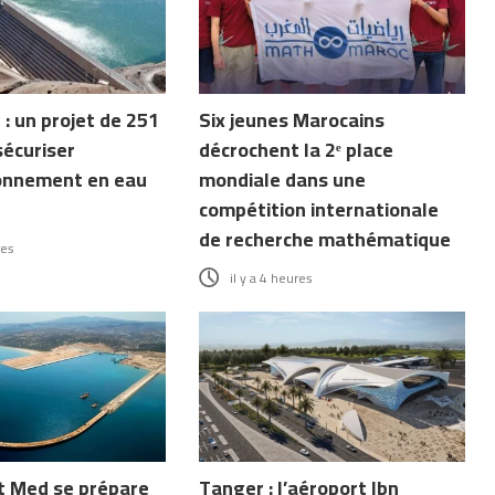
: un projet de 251
Six jeunes Marocains
écuriser
décrochent la 2ᵉ place
ionnement en eau
mondiale dans une
compétition internationale
de recherche mathématique
res
il y a 4 heures
 Med se prépare
Tanger : l’aéroport Ibn