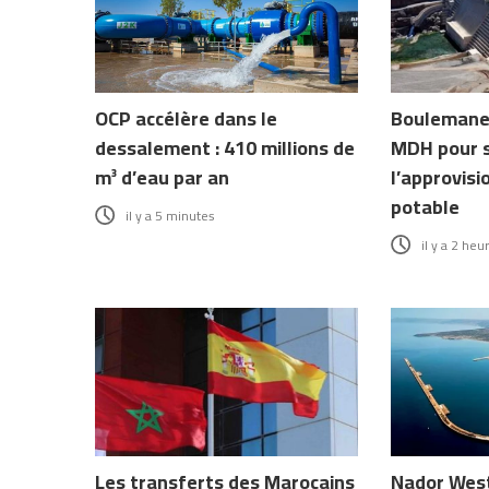
OCP accélère dans le
Boulemane 
dessalement : 410 millions de
MDH pour s
m³ d’eau par an
l’approvis
potable
il y a 5 minutes
il y a 2 heu
Les transferts des Marocains
Nador West