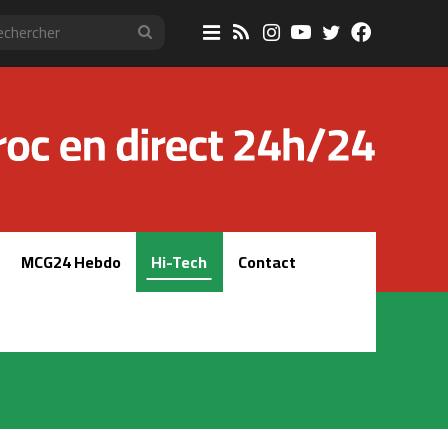
Sidebar
RSS
Instagram
YouTube
Twitter
Faceboo
Rechercher
(barre
latérale)
MCG24 Hebdo
Hi-Tech
Contact