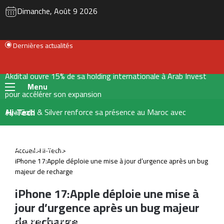
RSS
Instagram
YouTube
Twitter
Fac
Dimanche, Août 9 2026
Dernières actualités
Akdital ouvre 15% de sa holding internationale à Arab Invest
Menu
pour accélérer son expansion
Aya Gold & Silver renforce sa présence au Maroc avec
Hi-Tech
l’acquisition de trois nouveaux projets miniers
Hausse des prix des carburants : les Marocains se tournent
Accueil
>
Hi-Tech
>
iPhone 17:Apple déploie une mise à jour d’urgence après un bug
davantage vers les voitures électriques et hybrides
majeur de recharge
OCP accélère dans le dessalement : 410 millions de m³ d’eau par
iPhone 17:Apple déploie une mise à
an
jour d’urgence après un bug majeur
de recharge
Boulemane : un projet de 251 MDH pour sécuriser