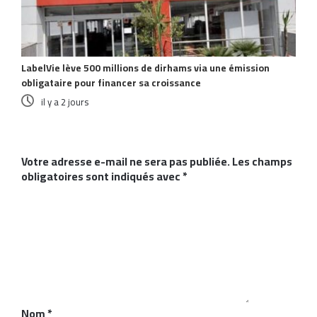
LabelVie lève 500 millions de dirhams via une émission
obligataire pour financer sa croissance
il y a 2 jours
Laisser un commentaire
Votre adresse e-mail ne sera pas publiée.
Les champs
obligatoires sont indiqués avec
*
C
o
m
m
e
n
t
a
i
Nom
*