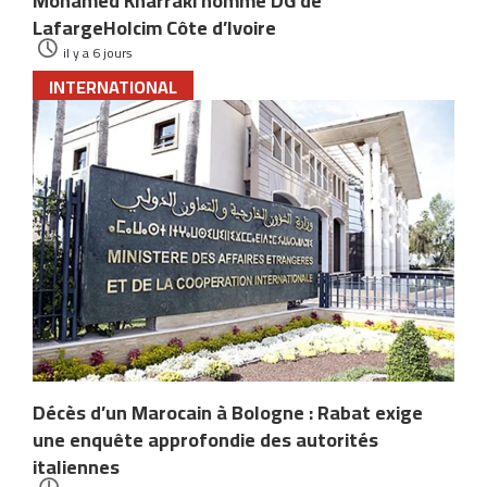
Mohamed Kharraki nommé DG de
LafargeHolcim Côte d’Ivoire
il y a 6 jours
INTERNATIONAL
Décès d’un Marocain à Bologne : Rabat exige
une enquête approfondie des autorités
italiennes