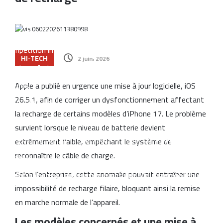
l’approvisionnement en eau potable
Six jeunes Marocains décrochent la 2ᵉ place mondiale dans une
compétition internationale de recherche mathématique
HI-TECH
2 juin، 2026
Les transferts des Marocains d’Espagne dépassent 1,5 milliard
d’euros
Apple a publié en urgence une mise à jour logicielle, iOS
26.5.1, afin de corriger un dysfonctionnement affectant
Nador West Med se prépare au lancement de ses premières
la recharge de certains modèles d’iPhone 17. Le problème
opérations commerciales
survient lorsque le niveau de batterie devient
Tanger : l’aéroport Ibn Battouta prépare son changement
extrêmement faible, empêchant le système de
reconnaître le câble de charge.
d’échelle
Selon l’entreprise, cette anomalie pouvait entraîner une
lancement des activités religieuses aux Moussem de Moulay
impossibilité de recharge filaire, bloquant ainsi la remise
Abdellah Amghar
en marche normale de l’appareil.
Les modèles concernés et une mise à