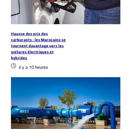
Hausse des prix des
carburants : les Marocains se
tournent davantage vers les
voitures électriques et
hybrides
il y a 10 heures