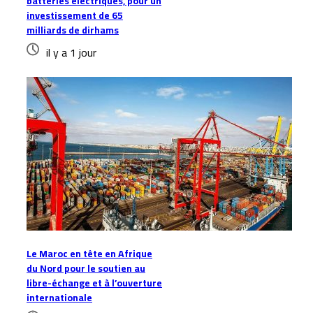
batteries électriques, pour un
investissement de 65
milliards de dirhams
il y a 1 jour
Le Maroc en tête en Afrique
du Nord pour le soutien au
libre-échange et à l’ouverture
internationale