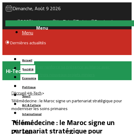
Dimanche, Août 9 2026
RSS
Instagram
YouTube
Twitter
Facebook
Menu
Dernières actualités
Hausse des prix des carburants : les Marocains se tournent
Accueil
davantage vers les voitures électriques et hybrides
Hi-Tech
Société
Economie
Politique
Accueil
>
Hi-Tech
>
Sport
Télémédecine : le Maroc signe un partenariat stratégique pour
Art & Culture
moderniser les soins primaires
International
Télémédecine : le Maroc signe un
Vidéos
partenariat stratégique pour
بالعربية