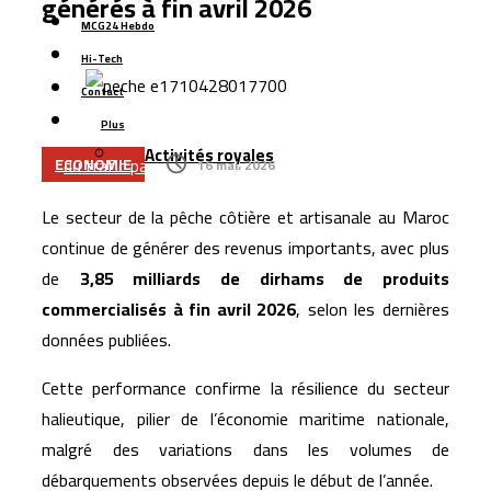
générés à fin avril 2026
émergents pour accélérer son expansion internationale
MCG24 Hebdo
La Bourse de Casablanca lance une nouvelle plateforme
Hi-Tech
numérique pour améliorer l’accès aux données de
Contact
marché
Plus
L’aéroport Rabat-Salé enregistre une hausse de 14,8 %
Activités royales
du trafic passagers au premier semestre 2026
ECONOMIE
16 mai، 2026
La startup marocaine Afdal représentera le Maroc à la
Le secteur de la pêche côtière et artisanale au Maroc
Silicon Valley
continue de générer des revenus importants, avec plus
Le Maroc lance son plus grand programme de liaisons
de
3,85 milliards de dirhams de produits
aériennes avec Ryanair pour l’hiver 2026
commercialisés à fin avril 2026
, selon les dernières
La Bourse de Casablanca porte le flottant de CIH Bank
données publiées.
à 35 %
Cette performance confirme la résilience du secteur
halieutique, pilier de l’économie maritime nationale,
malgré des variations dans les volumes de
débarquements observées depuis le début de l’année.