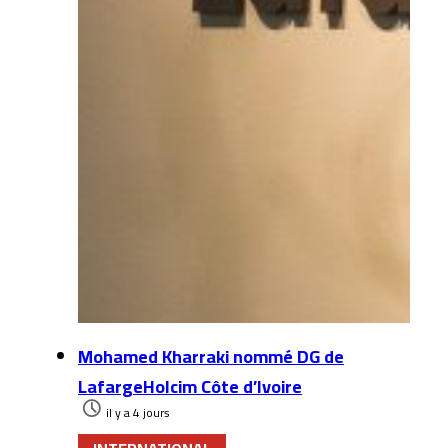
Mohamed Kharraki nommé DG de
LafargeHolcim Côte d’Ivoire
il y a 4 jours