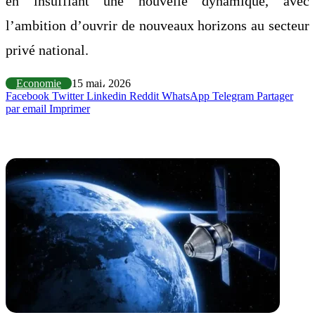
en insufflant une nouvelle dynamique, avec
l’ambition d’ouvrir de nouveaux horizons au secteur
privé national.
Economie
15 mai، 2026
Facebook
Twitter
Linkedin
Reddit
WhatsApp
Telegram
Partager
par email
Imprimer
Articles similaires