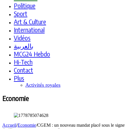
Politique
Sport
Art & Culture
International
Vidéos
بالعربية
MCG24 Hebdo
Hi-Tech
Contact
Plus
Activités royales
Economie
Accueil
/
Economie
/
CGEM : un nouveau mandat placé sous le signe