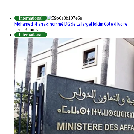
INTERNATIONAL
International
Mohamed Kharraki nommé DG de LafargeHolcim Côte d’Ivoire
il y a 3 jours
International