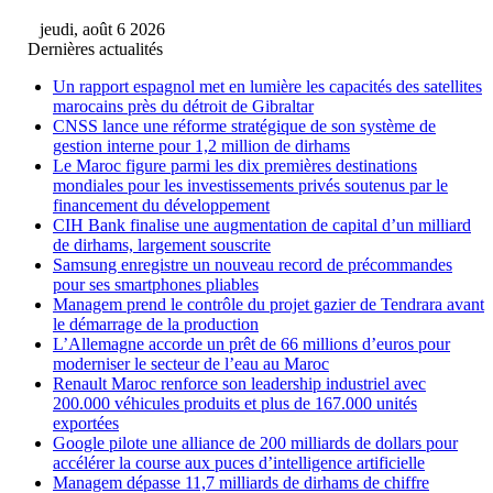
jeudi, août 6 2026
Dernières actualités
Un rapport espagnol met en lumière les capacités des satellites
marocains près du détroit de Gibraltar
CNSS lance une réforme stratégique de son système de
gestion interne pour 1,2 million de dirhams
Le Maroc figure parmi les dix premières destinations
mondiales pour les investissements privés soutenus par le
financement du développement
CIH Bank finalise une augmentation de capital d’un milliard
de dirhams, largement souscrite
Samsung enregistre un nouveau record de précommandes
pour ses smartphones pliables
Managem prend le contrôle du projet gazier de Tendrara avant
le démarrage de la production
L’Allemagne accorde un prêt de 66 millions d’euros pour
moderniser le secteur de l’eau au Maroc
Renault Maroc renforce son leadership industriel avec
200.000 véhicules produits et plus de 167.000 unités
exportées
Google pilote une alliance de 200 milliards de dollars pour
accélérer la course aux puces d’intelligence artificielle
Managem dépasse 11,7 milliards de dirhams de chiffre