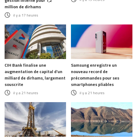
gestion interne pour 1,2
million de dirhams
il y a 17 heures
CIH Bank finalise une
Samsung enregistre un
augmentation de capital d’un
nouveau record de
milliard de dirhams, largement
précommandes pour ses
souscrite
smartphones pliables
il y a 21 heures
il y a 21 heures