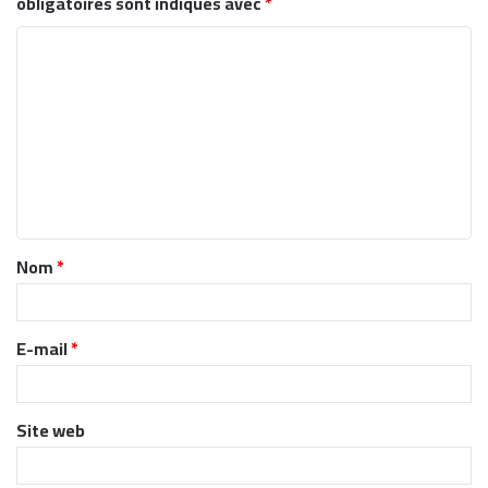
obligatoires sont indiqués avec
*
C
o
m
m
e
n
t
Nom
*
a
i
r
E-mail
*
e
*
Site web