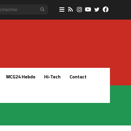
Sidebar
RSS
Instagram
YouTube
Twitter
Faceboo
Rechercher
(barre
latérale)
MCG24 Hebdo
Hi-Tech
Contact