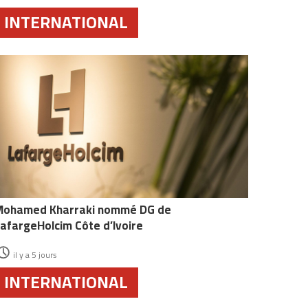
INTERNATIONAL
Mohamed Kharraki nommé DG de
afargeHolcim Côte d’Ivoire
il y a 5 jours
INTERNATIONAL