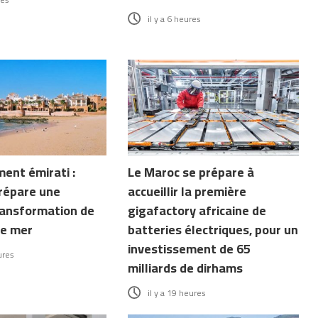
il y a 6 heures
ent émirati :
Le Maroc se prépare à
répare une
accueillir la première
ransformation de
gigafactory africaine de
de mer
batteries électriques, pour un
investissement de 65
ures
milliards de dirhams
il y a 19 heures