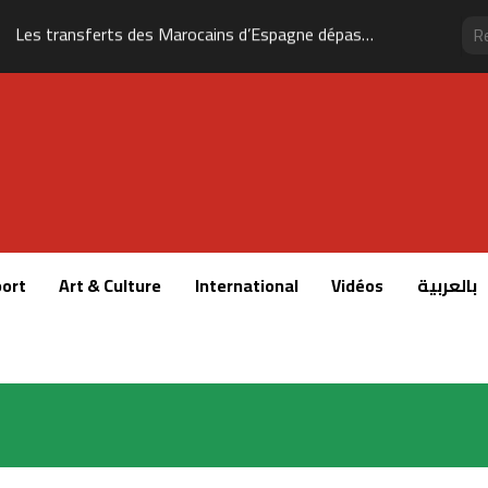
Les transferts des Marocains d’Espagne dépassent 1,5 milliard d’euros
ort
Art & Culture
International
Vidéos
بالعربية