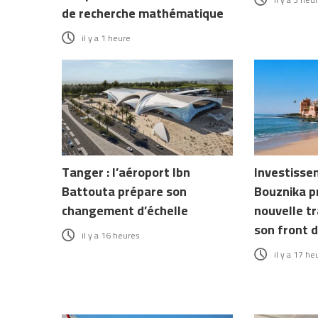
de recherche mathématique
il y a 1 heure
Tanger : l’aéroport Ibn
Investissem
Battouta prépare son
Bouznika p
changement d’échelle
nouvelle t
son front 
il y a 16 heures
il y a 17 he