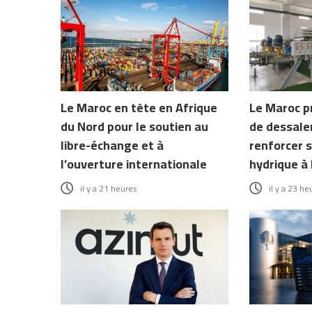
Le Maroc en tête en Afrique
Le Maroc p
du Nord pour le soutien au
de dessale
libre-échange et à
renforcer s
l’ouverture internationale
hydrique à 
il y a 21 heures
il y a 23 he