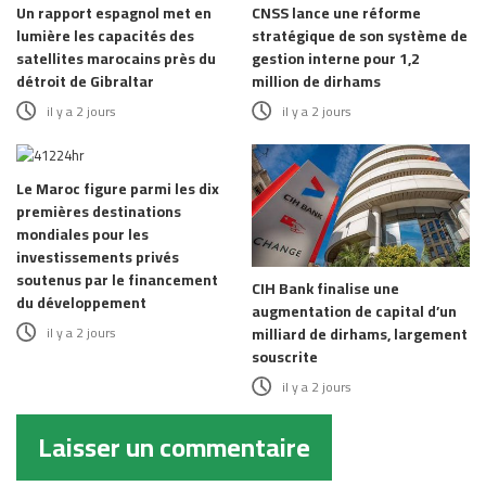
Un rapport espagnol met en
CNSS lance une réforme
lumière les capacités des
stratégique de son système de
satellites marocains près du
gestion interne pour 1,2
détroit de Gibraltar
million de dirhams
il y a 2 jours
il y a 2 jours
Le Maroc figure parmi les dix
premières destinations
mondiales pour les
investissements privés
soutenus par le financement
CIH Bank finalise une
du développement
augmentation de capital d’un
il y a 2 jours
milliard de dirhams, largement
souscrite
il y a 2 jours
Laisser un commentaire