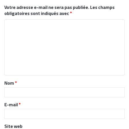
Votre adresse e-mail ne sera pas publiée.
Les champs
obligatoires sont indiqués avec
*
C
o
m
m
e
n
t
Nom
*
a
i
r
E-mail
*
e
*
Site web