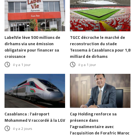
LabelVie lève 500 millions de
TGCC décroche le marché de
dirhams via une émission
reconstruction du stade
obligataire pour financer sa
Tessema à Casablanca pour 1,8
croissance
milliard de dirhams
il y a 1 jour
il y a 1 jour
Casablanca : l’aéroport
Cap Holding renforce sa
Mohammed V raccordé à la LGV
présence dans
l’agroalimentaire avec
il y a 2 jours
l’acquisition de Forafric Maroc