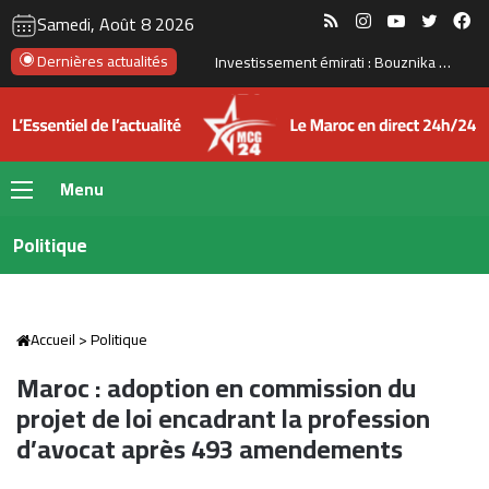
RSS
Instagram
YouTube
Twitte
Fa
Samedi, Août 8 2026
Dernières actualités
Le Maroc se prépare à accueillir la première gigafactory africaine de batteries électriques, pour un investissement de 65 milliards de dirhams
Menu
Politique
Accueil
>
Politique
Maroc : adoption en commission du
projet de loi encadrant la profession
d’avocat après 493 amendements