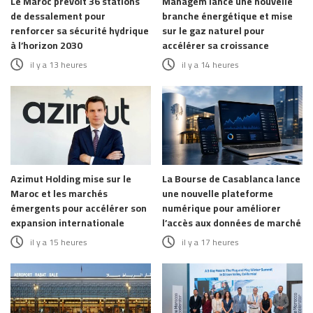
Le Maroc prévoit 36 stations
Managem lance une nouvelle
de dessalement pour
branche énergétique et mise
renforcer sa sécurité hydrique
sur le gaz naturel pour
à l’horizon 2030
accélérer sa croissance
il y a 13 heures
il y a 14 heures
Azimut Holding mise sur le
La Bourse de Casablanca lance
Maroc et les marchés
une nouvelle plateforme
émergents pour accélérer son
numérique pour améliorer
expansion internationale
l’accès aux données de marché
il y a 15 heures
il y a 17 heures