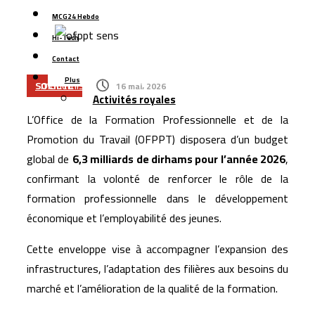
précommandes pour ses smartphones pliables
MCG24 Hebdo
Managem prend le contrôle du projet gazier de
Hi-Tech
Tendrara avant le démarrage de la production
Contact
L’Allemagne accorde un prêt de 66 millions d’euros pour
Plus
moderniser le secteur de l’eau au Maroc
SOCIÉTÉ
16 mai، 2026
Activités royales
Renault Maroc renforce son leadership industriel avec
L’Office de la Formation Professionnelle et de la
200.000 véhicules produits et plus de 167.000 unités
Promotion du Travail (OFPPT) disposera d’un budget
exportées
global de
6,3 milliards de dirhams pour l’année 2026
,
Google pilote une alliance de 200 milliards de dollars
confirmant la volonté de renforcer le rôle de la
pour accélérer la course aux puces d’intelligence
formation professionnelle dans le développement
artificielle
économique et l’employabilité des jeunes.
Managem dépasse 11,7 milliards de dirhams de chiffre
Cette enveloppe vise à accompagner l’expansion des
d’affaires au premier semestre 2026
infrastructures, l’adaptation des filières aux besoins du
marché et l’amélioration de la qualité de la formation.