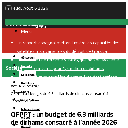
Jeudi, Août 6 2026
Dernières actualités
Menu
Un rapport espagnol met en lumière les capacités des
satellites marocains près du détroit de Gibraltar
Accueil
CNSS lance une réforme stratégique de son système
Société
Société
de gestion interne pour 1,2 million de dirhams
Economie
Le Maroc figure parmi les dix premières destinations
Politique
mondiales pour les investissements privés soutenus
Accueil
/
Société
/
Sport
OFPPT : un budget de 6,3 milliards de dirhams consacré à
par le financement du développement
l’année 2026
Art & Culture
CIH Bank finalise une augmentation de capital d’un
International
milliard de dirhams, largement souscrite
OFPPT : un budget de 6,3 milliards
Vidéos
Samsung enregistre un nouveau record de
de dirhams consacré à l’année 2026
بالعربية