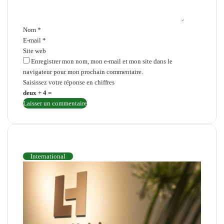
t
a
i
Nom
*
r
E-mail
*
e
Site web
*
Enregistrer mon nom, mon e-mail et mon site dans le
navigateur pour mon prochain commentaire.
Saisissez votre réponse en chiffres
deux + 4 =
INTERNATIONAL
International