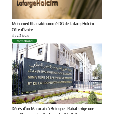
Mohamed Kharraki nommé DG de LafargeHolcim
Côte d’Ivoire
il y a 5 jours
International
Décès d’un Marocain à Bologne : Rabat exige une