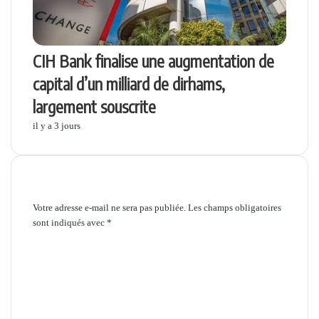
CIH Bank finalise une augmentation de
capital d’un milliard de dirhams,
largement souscrite
il y a 3 jours
Laisser un commentaire
Votre adresse e-mail ne sera pas publiée.
Les champs obligatoires
sont indiqués avec
*
C
o
m
m
e
n