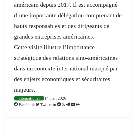
américain depuis 2017. Il est accompagné
d’une importante délégation comprenant de
hauts responsables et des dirigeants de
grandes entreprises américaines.
Cette visite illustre l’importance
stratégique des relations sino-américaines
dans un contexte international marqué par
des enjeux économiques et sécuritaires
majeurs.
International
14 mai، 2026
Facebook
Twitter
L
R
W
T
P
I
i
e
h
e
a
m
n
d
a
l
r
p
k
d
t
e
t
r
Articles similaires
e
i
s
g
a
i