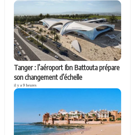
d
t
A
r
g
m
i
p
a
e
e
n
p
m
r
r
p
a
r
e
m
a
i
l
Tanger : l’aéroport Ibn Battouta prépare
son changement d’échelle
il y a 9 heures