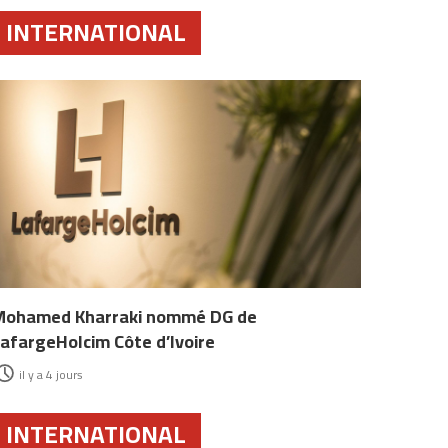
INTERNATIONAL
Mohamed Kharraki nommé DG de
afargeHolcim Côte d’Ivoire
il y a 4 jours
INTERNATIONAL