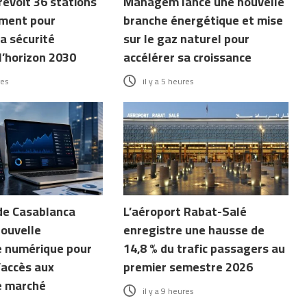
révoit 36 stations
Managem lance une nouvelle
ment pour
branche énergétique et mise
a sécurité
sur le gaz naturel pour
l’horizon 2030
accélérer sa croissance
res
il y a 5 heures
de Casablanca
L’aéroport Rabat-Salé
nouvelle
enregistre une hausse de
 numérique pour
14,8 % du trafic passagers au
’accès aux
premier semestre 2026
e marché
il y a 9 heures