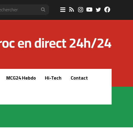
Sidebar
RSS
Instagram
YouTube
Twitter
Faceboo
Rechercher
(barre
latérale)
MCG24 Hebdo
Hi-Tech
Contact