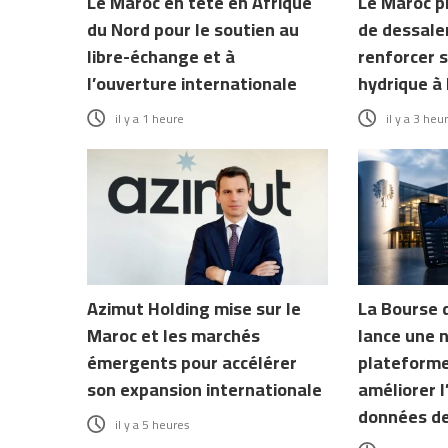
Le Maroc en tête en Afrique
Le Maroc p
du Nord pour le soutien au
de dessale
libre-échange et à
renforcer s
l’ouverture internationale
hydrique à 
il y a 1 heure
il y a 3 heu
Azimut Holding mise sur le
La Bourse 
Maroc et les marchés
lance une 
émergents pour accélérer
plateforme
son expansion internationale
améliorer l
données d
il y a 5 heures