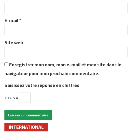
i
r
E-mail
*
e
*
Site web
Enregistrer mon nom, mon e-mail et mon site dans le
navigateur pour mon prochain commentaire.
Saisissez votre réponse en chiffres
10 + 5 =
INTERNATIONAL