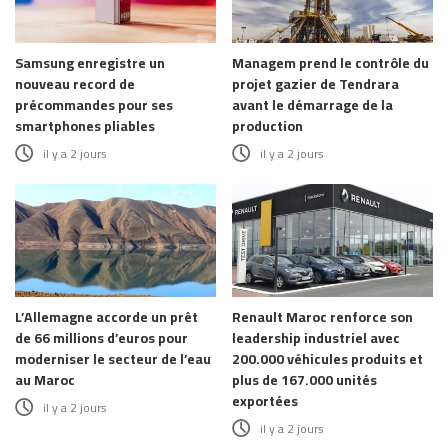
Samsung enregistre un
Managem prend le contrôle du
nouveau record de
projet gazier de Tendrara
précommandes pour ses
avant le démarrage de la
smartphones pliables
production
il y a 2 jours
il y a 2 jours
L’Allemagne accorde un prêt
Renault Maroc renforce son
de 66 millions d’euros pour
leadership industriel avec
moderniser le secteur de l’eau
200.000 véhicules produits et
au Maroc
plus de 167.000 unités
exportées
il y a 2 jours
il y a 2 jours