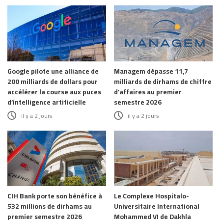
Google pilote une alliance de
Managem dépasse 11,7
200 milliards de dollars pour
milliards de dirhams de chiffre
accélérer la course aux puces
d’affaires au premier
d’intelligence artificielle
semestre 2026
il y a 2 jours
il y a 2 jours
CIH Bank porte son bénéfice à
Le Complexe Hospitalo-
532 millions de dirhams au
Universitaire International
premier semestre 2026
Mohammed VI de Dakhla