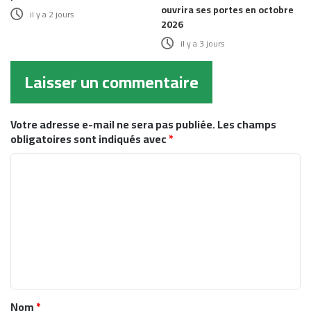
ouvrira ses portes en octobre
il y a 2 jours
2026
il y a 3 jours
Laisser un commentaire
Votre adresse e-mail ne sera pas publiée.
Les champs
obligatoires sont indiqués avec
*
C
o
m
m
e
n
t
Nom
*
a