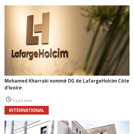
Mohamed Kharraki nommé DG de LafargeHolcim Côte
d’Ivoire
il y a 4 jours
INTERNATIONAL