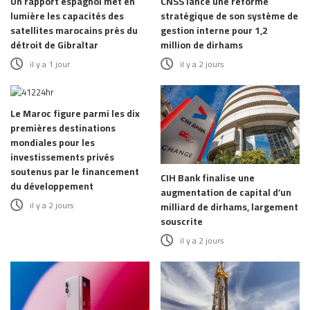
Un rapport espagnol met en
CNSS lance une réforme
lumière les capacités des
stratégique de son système de
satellites marocains près du
gestion interne pour 1,2
détroit de Gibraltar
million de dirhams
il y a 1 jour
il y a 2 jours
Le Maroc figure parmi les dix
premières destinations
mondiales pour les
investissements privés
soutenus par le financement
CIH Bank finalise une
du développement
augmentation de capital d’un
il y a 2 jours
milliard de dirhams, largement
souscrite
il y a 2 jours