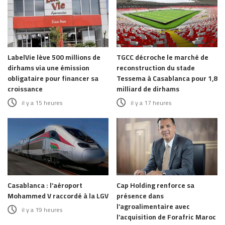
LabelVie lève 500 millions de
TGCC décroche le marché de
dirhams via une émission
reconstruction du stade
obligataire pour financer sa
Tessema à Casablanca pour 1,8
croissance
milliard de dirhams
il y a 15 heures
il y a 17 heures
Casablanca : l’aéroport
Cap Holding renforce sa
Mohammed V raccordé à la LGV
présence dans
l’agroalimentaire avec
il y a 19 heures
l’acquisition de Forafric Maroc