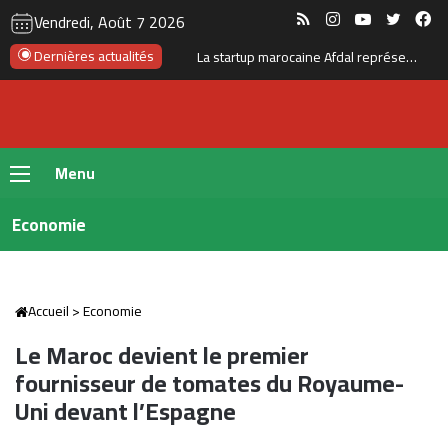
RSS
Instagram
YouTube
Twitte
Fa
Vendredi, Août 7 2026
Le Maroc lance son plus grand programme de liaisons aériennes avec Ryanair pour l’hiver 2026
Dernières actualités
Menu
Economie
Accueil
>
Economie
Le Maroc devient le premier
fournisseur de tomates du Royaume-
Uni devant l’Espagne