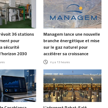
révoit 36 stations
Managem lance une nouvelle
ment pour
branche énergétique et mise
a sécurité
sur le gaz naturel pour
l’horizon 2030
accélérer sa croissance
ures
il y a 13 heures
de Casablanca
L’aéroport Rabat-Salé