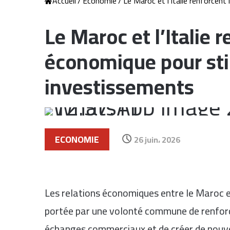
Accueil
/
Economie
/
Le Maroc et l’Italie renforcen
Le Maroc et l’Italie 
économique pour sti
investissements
ECONOMIE
26 juin، 2026
Les relations économiques entre le Maroc e
portée par une volonté commune de renforc
échanges commerciaux et de créer de nouve