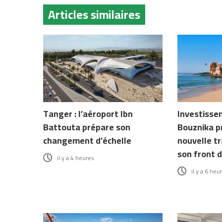
Articles similaires
Tanger : l’aéroport Ibn
Investissem
Battouta prépare son
Bouznika p
changement d’échelle
nouvelle t
son front 
il y a 4 heures
il y a 6 heu