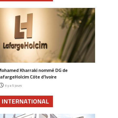
Mohamed Kharraki nommé DG de
afargeHolcim Côte d’Ivoire
il y a 5 jours
INTERNATIONAL