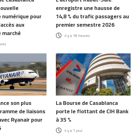
nouvelle
enregistre une hausse de
 numérique pour
14,8 % du trafic passagers au
’accès aux
premier semestre 2026
e marché
il y a 18 heures
ures
ance son plus
La Bourse de Casablanca
ramme de liaisons
porte le flottant de CIH Bank
avec Ryanair pour
à 35 %
6
il y a 1 jour