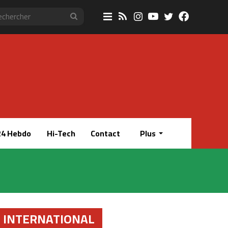
Sidebar
RSS
Instagram
YouTube
Twitter
Faceboo
Rechercher
(barre
latérale)
4 Hebdo
Hi-Tech
Contact
Plus
INTERNATIONAL