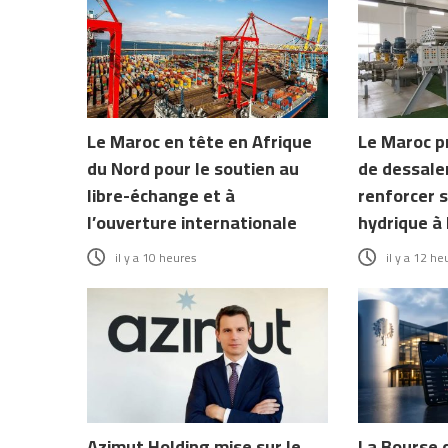
Le Maroc en tête en Afrique
Le Maroc p
du Nord pour le soutien au
de dessale
libre-échange et à
renforcer s
l’ouverture internationale
hydrique à 
il y a 10 heures
il y a 12 he
Azimut Holding mise sur le
La Bourse 