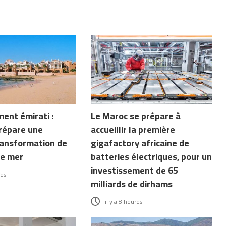
ent émirati :
Le Maroc se prépare à
répare une
accueillir la première
ransformation de
gigafactory africaine de
de mer
batteries électriques, pour un
investissement de 65
res
milliards de dirhams
il y a 8 heures