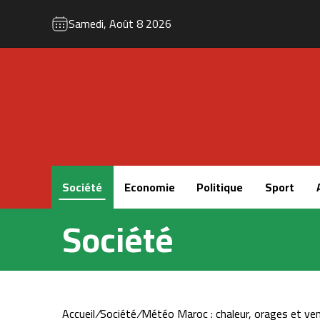
Samedi, Août 8 2026
Accueil
Société
Economie
Politique
Sport
Société
Accueil
/
Société
/
Météo Maroc : chaleur, orages et ve