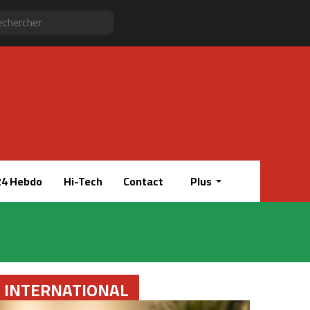
Sidebar
RSS
Instagram
YouTube
Twitter
Facebook
Rechercher
(barre
latérale)
4 Hebdo
Hi-Tech
Contact
Plus
INTERNATIONAL