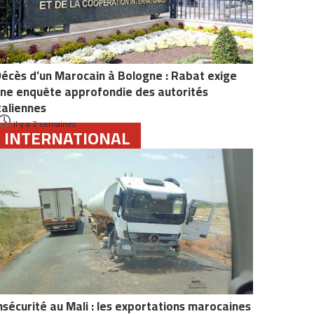
écès d’un Marocain à Bologne : Rabat exige
ne enquête approfondie des autorités
taliennes
il y a 2 semaines
INTERNATIONAL
nsécurité au Mali : les exportations marocaines