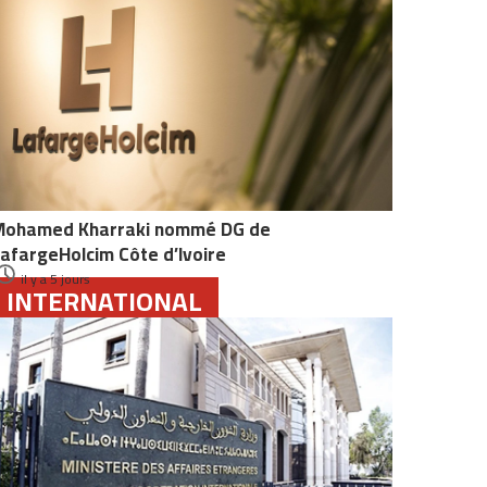
Mohamed Kharraki nommé DG de
afargeHolcim Côte d’Ivoire
il y a 5 jours
INTERNATIONAL