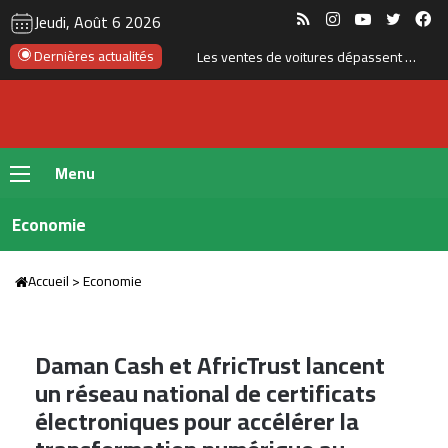
RSS
Instagram
YouTube
Twitte
Fa
Jeudi, Août 6 2026
Le Maroc se classe 106ᵉ au monde dans l’indice mondial de résidence 2026
Dernières actualités
Menu
Economie
Accueil
>
Economie
Daman Cash et AfricTrust lancent
un réseau national de certificats
électroniques pour accélérer la