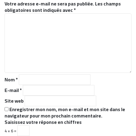
Votre adresse e-mail ne sera pas publiée.
Les champs
obligatoires sont indiqués avec
*
C
o
m
m
e
n
t
a
i
r
Nom
*
e
*
E-mail
*
Site web
Enregistrer mon nom, mon e-mail et mon site dans le
navigateur pour mon prochain commentaire.
Saisissez votre réponse en chiffres
4 + 6 =