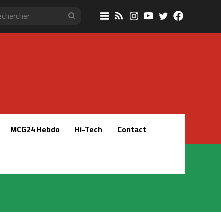
Sidebar
RSS
Instagram
YouTube
Twitter
Faceboo
Rechercher
(barre
latérale)
MCG24 Hebdo
Hi-Tech
Contact