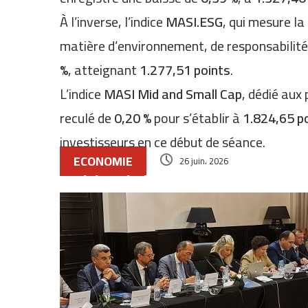
À l’inverse, l’indice
MASI.ESG
, qui mesure l
matière d’environnement, de responsabilité
%
, atteignant
1.277,51 points
.
L’indice
MASI Mid and Small Cap
, dédié aux
reculé de
0,20 %
pour s’établir à
1.824,65 p
investisseurs en ce début de séance.
ECONOMIE
26 juin، 2026
Articles similaires