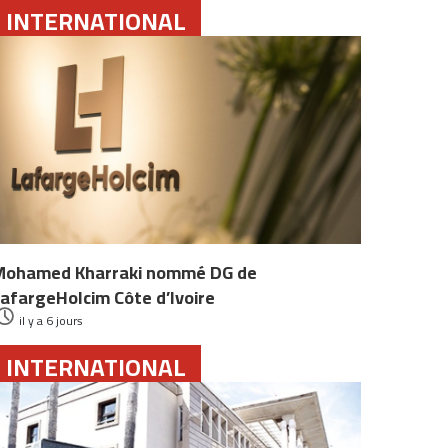
INTERNATIONAL
Mohamed Kharraki nommé DG de
afargeHolcim Côte d’Ivoire
il y a 6 jours
INTERNATIONAL