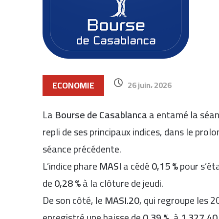
ECONOMIE
26 juin، 2026
La
Bourse de Casablanca
a entamé la séanc
repli de ses principaux indices, dans le pro
séance précédente.
L’indice phare
MASI
a cédé
0,15 %
pour s’éta
de
0,28 %
à la clôture de jeudi.
De son côté, le
MASI.20
, qui regroupe les 2
enregistré une baisse de
0,39 %
, à
1.327,40