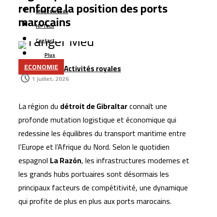
d’eau par an
renforce la position des ports
MCG24 Hebdo
Boulemane : un projet de 251 MDH pour sécuriser
marocains
Hi-Tech
l’approvisionnement en eau potable
Contact
Six jeunes Marocains décrochent la 2ᵉ place mondiale
Plus
dans une compétition internationale de recherche
ECONOMIE
Activités royales
mathématique
1 juillet، 2026
Les transferts des Marocains d’Espagne dépassent
1,5 milliard d’euros
La région du
détroit de Gibraltar
connaît une
Nador West Med se prépare au lancement de ses
profonde mutation logistique et économique qui
premières opérations commerciales
redessine les équilibres du transport maritime entre
Tanger : l’aéroport Ibn Battouta prépare son
l’Europe et l’Afrique du Nord. Selon le quotidien
espagnol
changement d’échelle
La Razón
, les infrastructures modernes et
les grands hubs portuaires sont désormais les
principaux facteurs de compétitivité, une dynamique
qui profite de plus en plus aux ports marocains.