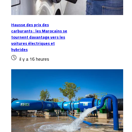
Hausse des prix des
carburants : les Marocains se
tournent davantage vers les
voitures électriques et
hybrides
il y a 16 heures