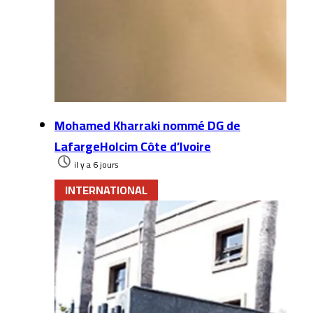
Mohamed Kharraki nommé DG de
LafargeHolcim Côte d’Ivoire
il y a 6 jours
INTERNATIONAL