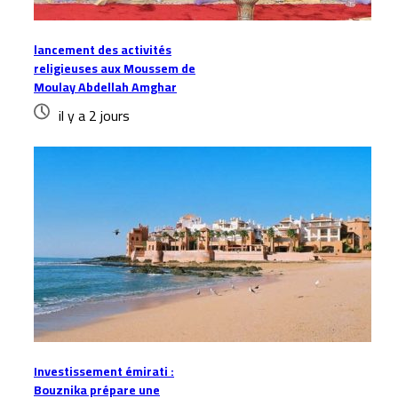
lancement des activités
religieuses aux Moussem de
Moulay Abdellah Amghar
il y a 2 jours
Investissement émirati :
Bouznika prépare une