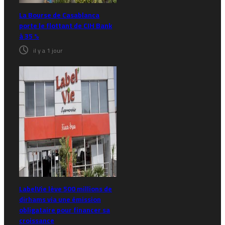
La Bourse de Casablanca
porte le flottant de CIH Bank
à 35 %
il y a 1 jour
LabelVie lève 500 millions de
dirhams via une émission
obligataire pour financer sa
croissance