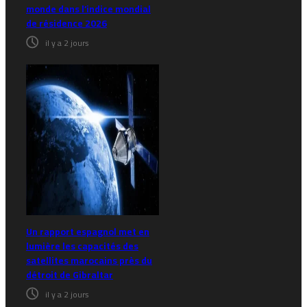
monde dans l’indice mondial
de résidence 2026
il y a 2 jours
Un rapport espagnol met en
lumière les capacités des
satellites marocains près du
détroit de Gibraltar
il y a 2 jours