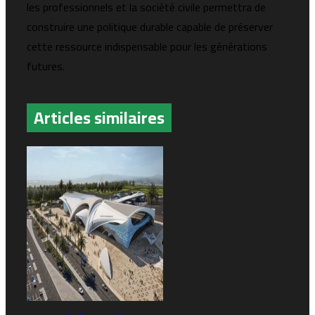
les professionnels et la société civile permettra de
construire une politique durable capable de préserver
cette ressource indispensable pour les générations
futures.
Articles similaires