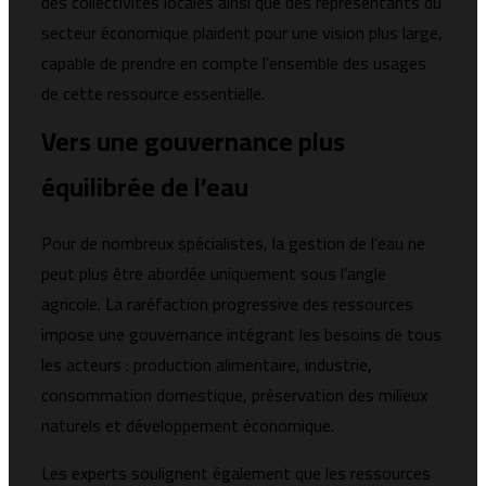
des collectivités locales ainsi que des représentants du
secteur économique plaident pour une vision plus large,
capable de prendre en compte l’ensemble des usages
de cette ressource essentielle.
Vers une gouvernance plus
équilibrée de l’eau
Pour de nombreux spécialistes, la gestion de l’eau ne
peut plus être abordée uniquement sous l’angle
agricole. La raréfaction progressive des ressources
impose une gouvernance intégrant les besoins de tous
les acteurs : production alimentaire, industrie,
consommation domestique, préservation des milieux
naturels et développement économique.
Les experts soulignent également que les ressources