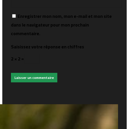
Enregistrer mon nom, mon e-mail et mon site
dans le navigateur pour mon prochain
commentaire.
Saisissez votre réponse en chiffres
2 × 2 =