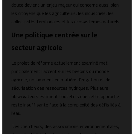
douce devient un enjeu majeur qui concerne aussi bien
les citoyens que les agriculteurs, les industriels, les
collectivités territoriales et les écosystèmes naturels.
Une politique centrée sur le
secteur agricole
Le projet de réforme actuellement examiné met
principalement l’accent sur les besoins du monde
agricole, notamment en matière d’irrigation et de
sécurisation des ressources hydriques. Plusieurs
observateurs estiment toutefois que cette approche
reste insuffisante face à la complexité des défis liés à
l’eau.
Des chercheurs, des associations environnementales,