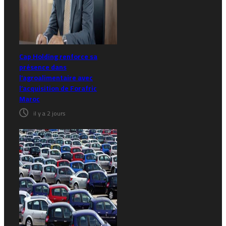
Cap Holding renforce sa
présence dans
l’agroalimentaire avec
l’acquisition de Forafric
Maroc
il y a 2 jours