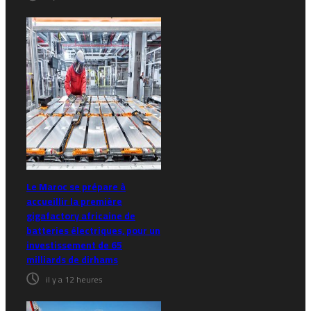
Le Maroc se prépare à
accueillir la première
gigafactory africaine de
batteries électriques, pour un
investissement de 65
milliards de dirhams
il y a 12 heures