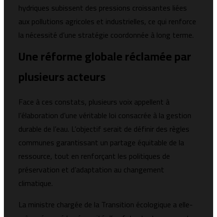
hydriques subissent des pressions croissantes liées
aux pollutions agricoles et industrielles, ce qui renforce
la nécessité d’une stratégie coordonnée à long terme.
Une réforme globale réclamée par
plusieurs acteurs
Face à ces constats, plusieurs voix appellent à
l’élaboration d’une véritable loi consacrée à la gestion
durable de l’eau. L’objectif serait de définir des règles
communes garantissant un partage équitable de la
ressource, tout en renforçant les politiques de
préservation et d’adaptation au changement
climatique.
La ministre chargée de la Transition écologique a elle-