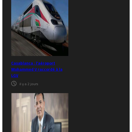
Casablanca : l’aéroport
Mohammed V raccordé à la
LGV
il y a 2 jours