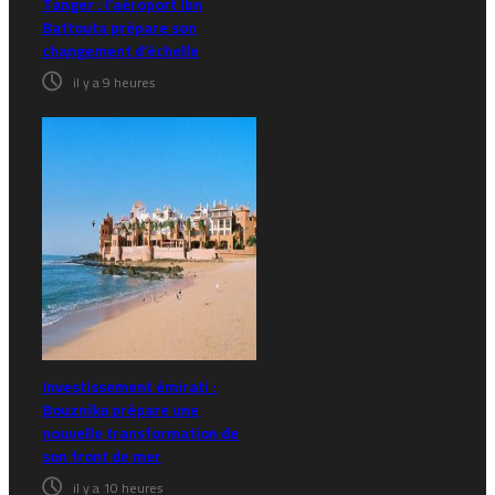
Tanger : l’aéroport Ibn
Battouta prépare son
changement d’échelle
il y a 9 heures
Investissement émirati :
Bouznika prépare une
nouvelle transformation de
son front de mer
il y a 10 heures