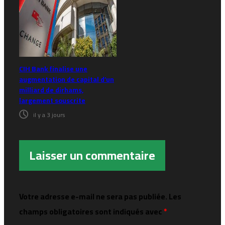
CIH Bank finalise une
augmentation de capital d’un
milliard de dirhams,
largement souscrite
il y a 3 jours
Laisser un commentaire
Votre adresse e-mail ne sera pas publiée.
Les
champs obligatoires sont indiqués avec
*