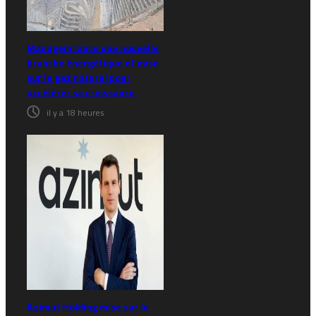
Managem lance une nouvelle
branche énergétique et mise
sur le gaz naturel pour
accélérer sa croissance
il y a 18 heures
Azimut Holding mise sur le