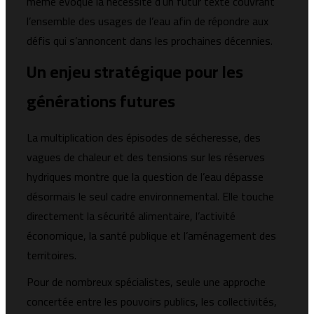
même évoqué la nécessité d’un futur texte couvrant
l’ensemble des usages de l’eau afin de répondre aux
défis qui s’annoncent dans les prochaines décennies.
Un enjeu stratégique pour les
générations futures
La multiplication des épisodes de sécheresse, des
vagues de chaleur et des tensions sur les réserves
hydriques montre que la question de l’eau dépasse
désormais le seul cadre environnemental. Elle touche
directement la sécurité alimentaire, l’activité
économique, la santé publique et l’aménagement des
territoires.
Pour de nombreux spécialistes, seule une approche
concertée entre les pouvoirs publics, les collectivités,