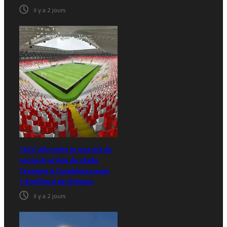
il y a 2 jours
TGCC décroche le marché de
reconstruction du stade
Tessema à Casablanca pour
1,8 milliard de dirhams
il y a 2 jours