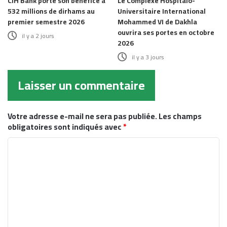
CIH Bank porte son bénéfice à
Le Complexe Hospitalo-
532 millions de dirhams au
Universitaire International
premier semestre 2026
Mohammed VI de Dakhla
ouvrira ses portes en octobre
il y a 2 jours
2026
il y a 3 jours
Laisser un commentaire
Votre adresse e-mail ne sera pas publiée.
Les champs
obligatoires sont indiqués avec
*
C
o
m
m
e
n