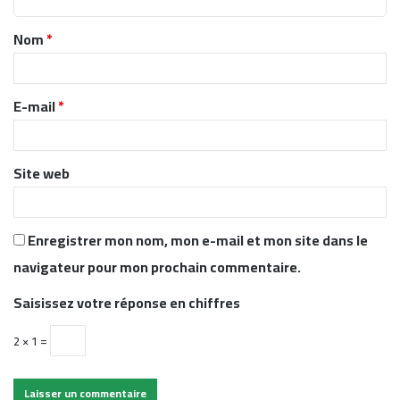
t
Nom
*
a
i
r
E-mail
*
e
*
Site web
Enregistrer mon nom, mon e-mail et mon site dans le
navigateur pour mon prochain commentaire.
Saisissez votre réponse en chiffres
2 × 1 =