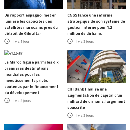
Un rapport espagnol met en
CNSS lance une réforme
lumière les capacités des
stratégique de son système de
satellites marocains près du
gestion interne pour 1,2
détroit de Gibraltar
million de dirhams
il y a 1 jour
il y a 2 jours
Le Maroc figure parmi les dix
premières destinations
mondiales pour les
investissements privés
soutenus par le financement
CIH Bank finalise une
du développement
augmentation de capital d’un
il y a 2 jours
milliard de dirhams, largement
souscrite
il y a 2 jours