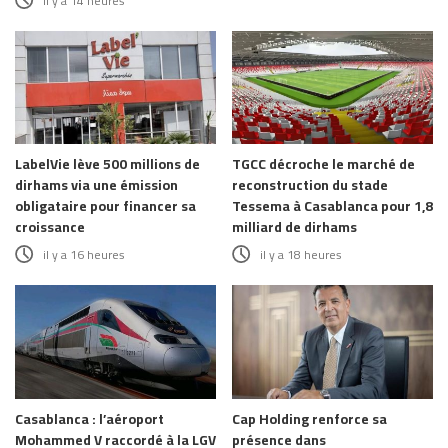
il y a 14 heures
LabelVie lève 500 millions de
TGCC décroche le marché de
dirhams via une émission
reconstruction du stade
obligataire pour financer sa
Tessema à Casablanca pour 1,8
croissance
milliard de dirhams
il y a 16 heures
il y a 18 heures
Casablanca : l’aéroport
Cap Holding renforce sa
Mohammed V raccordé à la LGV
présence dans