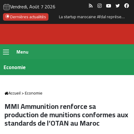
RSS
Instagram
YouTube
Twitte
Fa
Vendredi, Août 7 2026
Dernières actualités
La startup marocaine Afdal représentera le Maroc à la Silicon Valley
Menu
Economie
Accueil
>
Economie
MMI Ammunition renforce sa
production de munitions conformes aux
standards de l’OTAN au Maroc