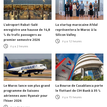
L’aéroport Rabat-Salé
La startup marocaine Afdal
enregistre une hausse de 14,8
représentera le Maroc à la
% du trafic passagers au
Silicon Valley
premier semestre 2026
il y a 12 heures
il y a 2 heures
Le Maroc lance son plus grand
La Bourse de Casablanca porte
programme de liaisons
le flottant de CIH Bank à 35 %
aériennes avec Ryanair pour
il y a 15 heures
l’hiver 2026