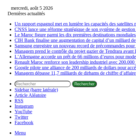
mercredi, août 5 2026
Dernières actualités
Un rapport espagnol met en lumière les capacités des satellites 
CNSS lance une réforme stratégique de son système de gestion 
Le Maroc figure parmi les dix premières destinations mondiales
CIH Bank finalise une augmentation de capital d’un milliard de
Samsung enregistre un nouveau record de précommandes pour s
Managem prend le contrôle du projet gazier de Tendrara avant 
L’Allemagne accorde un prêt de 66 millions d’euros pour moder
Renault Maroc renforce son leadership industriel avec 200.000 
Google pilote une alliance de 200 milliards de dollars pour accél
Managem dépasse 11,7 milliards de dirhams de chiffre d’affair
Rechercher
Sidebar (barre latérale)
Article Aléatoire
RSS
Instagram
YouTube
Twitter
Facebook
Menu