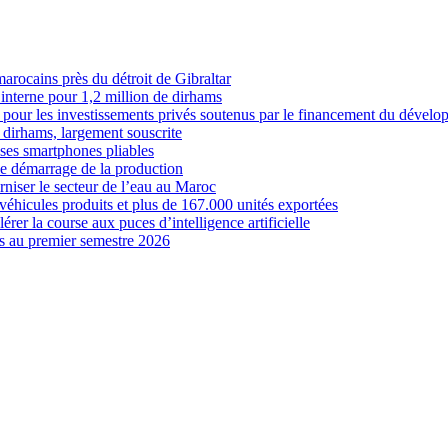
marocains près du détroit de Gibraltar
interne pour 1,2 million de dirhams
 pour les investissements privés soutenus par le financement du dével
 dirhams, largement souscrite
es smartphones pliables
le démarrage de la production
niser le secteur de l’eau au Maroc
véhicules produits et plus de 167.000 unités exportées
érer la course aux puces d’intelligence artificielle
es au premier semestre 2026