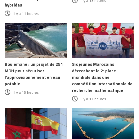
il y a 13 heures
hybrides
il y a 11 heures
Boulemane : un projet de 251
Six jeunes Marocains
MDH pour sécuriser
décrochent la 2ᵉ place
l’approvisionnement en eau
mondiale dans une
potable
compétition internationale de
recherche mathématique
il y a 15 heures
il y a 17 heures