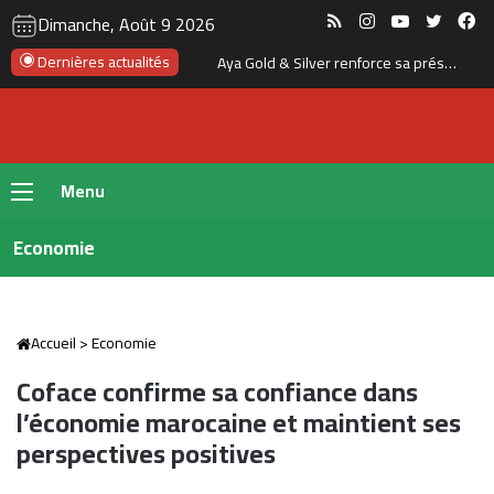
RSS
Instagram
YouTube
Twitte
Fa
Dimanche, Août 9 2026
Dernières actualités
Aya Gold & Silver renforce sa présence au Maroc avec l’acquisition de trois nouveaux projets miniers
Menu
Economie
Accueil
>
Economie
Coface confirme sa confiance dans
l’économie marocaine et maintient ses
perspectives positives