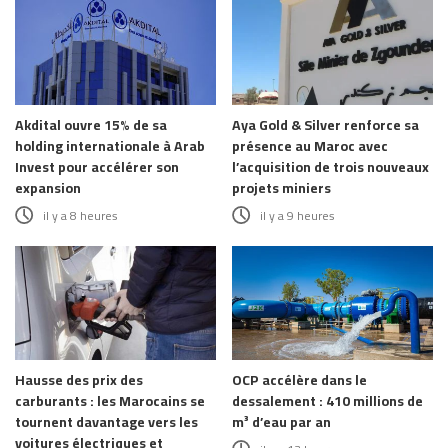
Akdital ouvre 15% de sa
Aya Gold & Silver renforce sa
holding internationale à Arab
présence au Maroc avec
Invest pour accélérer son
l’acquisition de trois nouveaux
expansion
projets miniers
il y a 8 heures
il y a 9 heures
Hausse des prix des
OCP accélère dans le
carburants : les Marocains se
dessalement : 410 millions de
tournent davantage vers les
m³ d’eau par an
voitures électriques et