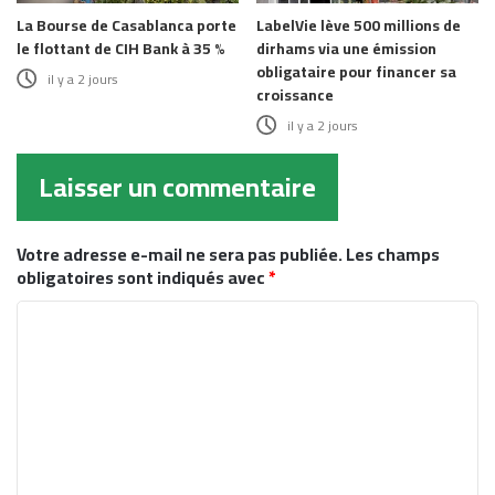
La Bourse de Casablanca porte
LabelVie lève 500 millions de
le flottant de CIH Bank à 35 %
dirhams via une émission
obligataire pour financer sa
il y a 2 jours
croissance
il y a 2 jours
Laisser un commentaire
Votre adresse e-mail ne sera pas publiée.
Les champs
obligatoires sont indiqués avec
*
C
o
m
m
e
n