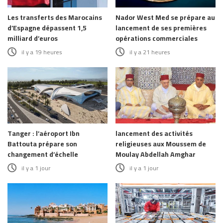
Les transferts des Marocains
Nador West Med se prépare au
d’Espagne dépassent 1,5
lancement de ses premières
milliard d’euros
opérations commerciales
il y a 19 heures
il y a 21 heures
Tanger : l’aéroport Ibn
lancement des activités
Battouta prépare son
religieuses aux Moussem de
changement d’échelle
Moulay Abdellah Amghar
il y a 1 jour
il y a 1 jour