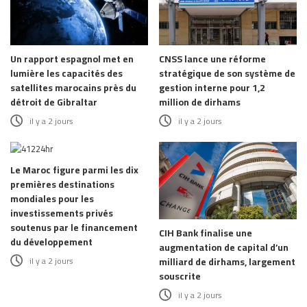
Un rapport espagnol met en
CNSS lance une réforme
lumière les capacités des
stratégique de son système de
satellites marocains près du
gestion interne pour 1,2
détroit de Gibraltar
million de dirhams
il y a 2 jours
il y a 2 jours
Le Maroc figure parmi les dix
premières destinations
mondiales pour les
investissements privés
soutenus par le financement
CIH Bank finalise une
du développement
augmentation de capital d’un
il y a 2 jours
milliard de dirhams, largement
souscrite
il y a 2 jours