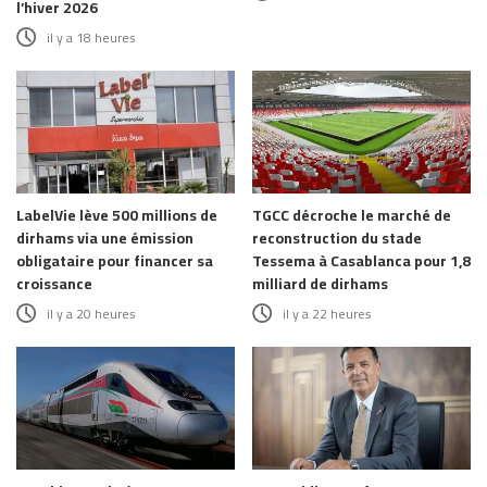
l’hiver 2026
il y a 18 heures
LabelVie lève 500 millions de
TGCC décroche le marché de
dirhams via une émission
reconstruction du stade
obligataire pour financer sa
Tessema à Casablanca pour 1,8
croissance
milliard de dirhams
il y a 20 heures
il y a 22 heures