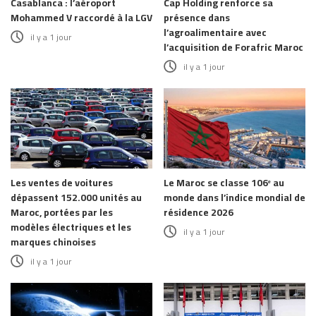
Casablanca : l’aéroport
Cap Holding renforce sa
Mohammed V raccordé à la LGV
présence dans
l’agroalimentaire avec
il y a 1 jour
l’acquisition de Forafric Maroc
il y a 1 jour
Les ventes de voitures
Le Maroc se classe 106ᵉ au
dépassent 152.000 unités au
monde dans l’indice mondial de
Maroc, portées par les
résidence 2026
modèles électriques et les
il y a 1 jour
marques chinoises
il y a 1 jour