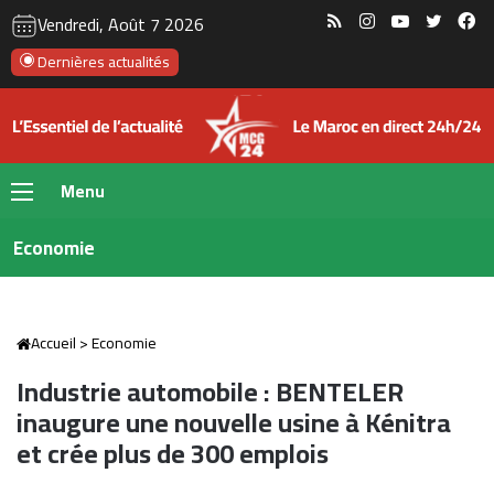
RSS
Instagram
YouTube
Twitte
Fa
Vendredi, Août 7 2026
Dernières actualités
Menu
Economie
Accueil
>
Economie
Industrie automobile : BENTELER
inaugure une nouvelle usine à Kénitra
et crée plus de 300 emplois