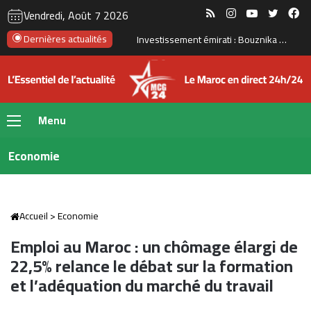
RSS
Instagram
YouTube
Twitte
Fa
Vendredi, Août 7 2026
Dernières actualités
Le Maroc se prépare à accueillir la première gigafactory africaine de batteries électriques, pour un investissement de 65 milliards de dirhams
Menu
Economie
Accueil
>
Economie
Emploi au Maroc : un chômage élargi de
22,5% relance le débat sur la formation
et l’adéquation du marché du travail