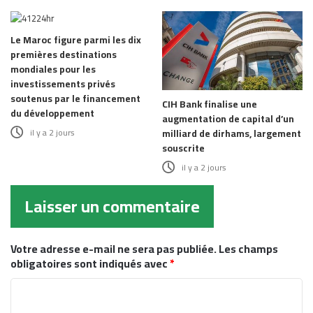
Le Maroc figure parmi les dix
premières destinations
mondiales pour les
investissements privés
soutenus par le financement
CIH Bank finalise une
du développement
augmentation de capital d’un
il y a 2 jours
milliard de dirhams, largement
souscrite
il y a 2 jours
Laisser un commentaire
Votre adresse e-mail ne sera pas publiée.
Les champs
obligatoires sont indiqués avec
*
C
o