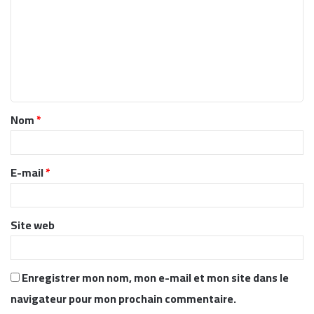
m
m
e
n
t
Nom
*
a
i
r
E-mail
*
e
*
Site web
Enregistrer mon nom, mon e-mail et mon site dans le
navigateur pour mon prochain commentaire.