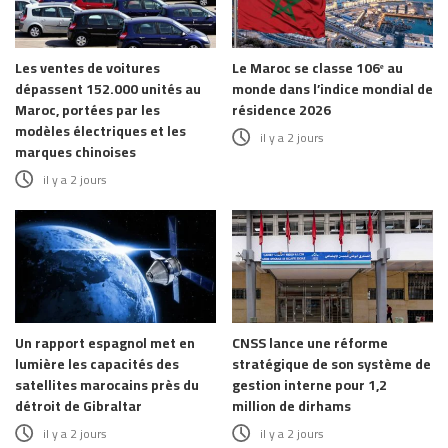
Les ventes de voitures
Le Maroc se classe 106ᵉ au
dépassent 152.000 unités au
monde dans l’indice mondial de
Maroc, portées par les
résidence 2026
modèles électriques et les
il y a 2 jours
marques chinoises
il y a 2 jours
Un rapport espagnol met en
CNSS lance une réforme
lumière les capacités des
stratégique de son système de
satellites marocains près du
gestion interne pour 1,2
détroit de Gibraltar
million de dirhams
il y a 2 jours
il y a 2 jours