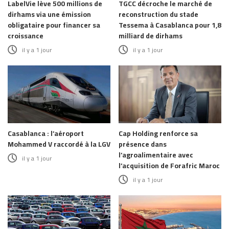
LabelVie lève 500 millions de
TGCC décroche le marché de
dirhams via une émission
reconstruction du stade
obligataire pour financer sa
Tessema à Casablanca pour 1,8
croissance
milliard de dirhams
il y a 1 jour
il y a 1 jour
Casablanca : l’aéroport
Cap Holding renforce sa
Mohammed V raccordé à la LGV
présence dans
l’agroalimentaire avec
il y a 1 jour
l’acquisition de Forafric Maroc
il y a 1 jour