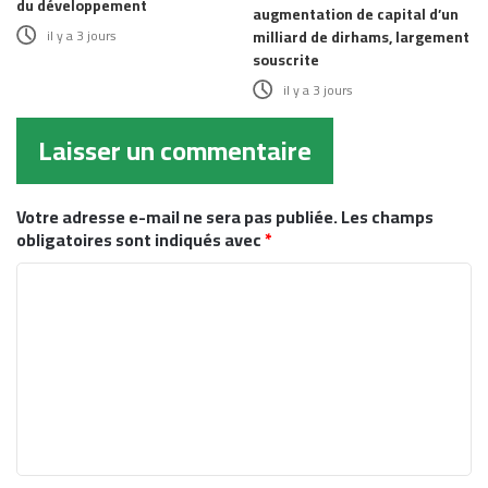
du développement
augmentation de capital d’un
il y a 3 jours
milliard de dirhams, largement
souscrite
il y a 3 jours
Laisser un commentaire
Votre adresse e-mail ne sera pas publiée.
Les champs
obligatoires sont indiqués avec
*
C
o
m
m
e
n
t