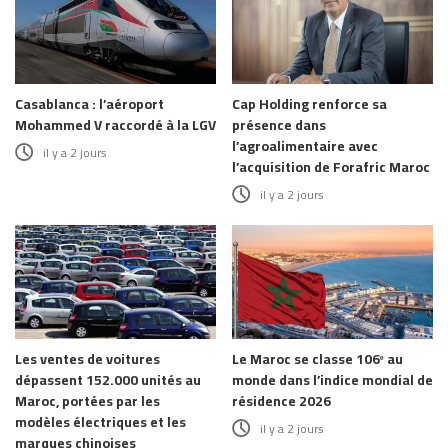
Casablanca : l’aéroport
Cap Holding renforce sa
Mohammed V raccordé à la LGV
présence dans
l’agroalimentaire avec
il y a 2 jours
l’acquisition de Forafric Maroc
il y a 2 jours
Les ventes de voitures
Le Maroc se classe 106ᵉ au
dépassent 152.000 unités au
monde dans l’indice mondial de
Maroc, portées par les
résidence 2026
modèles électriques et les
il y a 2 jours
marques chinoises