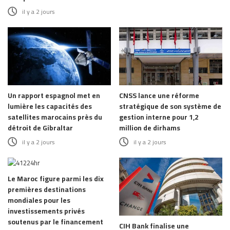
il y a 2 jours
Un rapport espagnol met en
CNSS lance une réforme
lumière les capacités des
stratégique de son système de
satellites marocains près du
gestion interne pour 1,2
détroit de Gibraltar
million de dirhams
il y a 2 jours
il y a 2 jours
Le Maroc figure parmi les dix
premières destinations
mondiales pour les
investissements privés
soutenus par le financement
CIH Bank finalise une