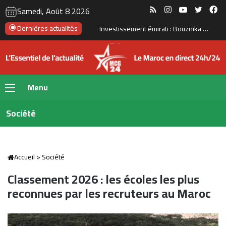
RSS
Instagram
YouTube
Twitte
Fa
Samedi, Août 8 2026
Dernières actualités
Investissement émirati : Bouznika prépare une nouvelle transformation de son front de mer
Menu
Société
Accueil
>
Société
Classement 2026 : les écoles les plus
reconnues par les recruteurs au Maroc