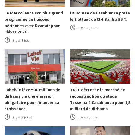
Le Maroc lance son plus grand
La Bourse de Casablanca porte
programme de liaisons
le flottant de CIH Bank à 35 %
aériennes avec Ryanair pour
il y a 2 jours
l’hiver 2026
il y a 1 jour
LabelVie lève 500 millions de
TGCC décroche le marché de
dirhams via une émission
reconstruction du stade
obligataire pour financer sa
Tessema à Casablanca pour 1,8
croissance
milliard de dirhams
il y a 2 jours
il y a 2 jours