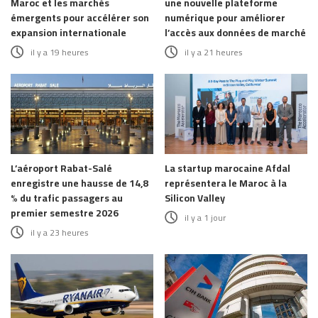
Maroc et les marchés
une nouvelle plateforme
émergents pour accélérer son
numérique pour améliorer
expansion internationale
l’accès aux données de marché
il y a 19 heures
il y a 21 heures
L’aéroport Rabat-Salé
La startup marocaine Afdal
enregistre une hausse de 14,8
représentera le Maroc à la
% du trafic passagers au
Silicon Valley
premier semestre 2026
il y a 1 jour
il y a 23 heures