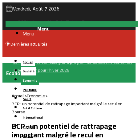
Vendredi, Août 7 2026
RSS
Instagram
YouTube
Twitter
Facebook
Menu
Dernières actualités
Le Maroc lance son plus grand programme de liaisons aériennes
Accueil
avec Ryanair pour l’hiver 2026
Economie
Société
Economie
Politique
Accueil
>
Economie
>
Sport
BCP : un potentiel de rattrapage important malgré le recul en
Art & Culture
Bourse
International
BCP : un potentiel de rattrapage
Vidéos
important malgré le recul en
بالعربية