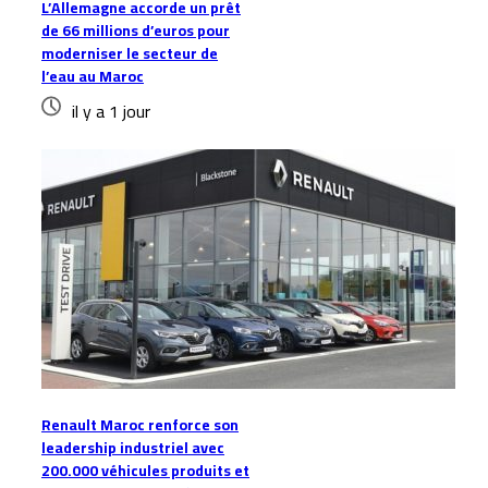
L’Allemagne accorde un prêt
de 66 millions d’euros pour
moderniser le secteur de
l’eau au Maroc
il y a 1 jour
Renault Maroc renforce son
leadership industriel avec
200.000 véhicules produits et