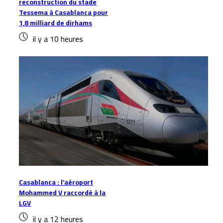
reconstruction du stade
Tessema à Casablanca pour
1,8 milliard de dirhams
il y a 10 heures
Casablanca : l’aéroport
Mohammed V raccordé à la
LGV
il y a 12 heures