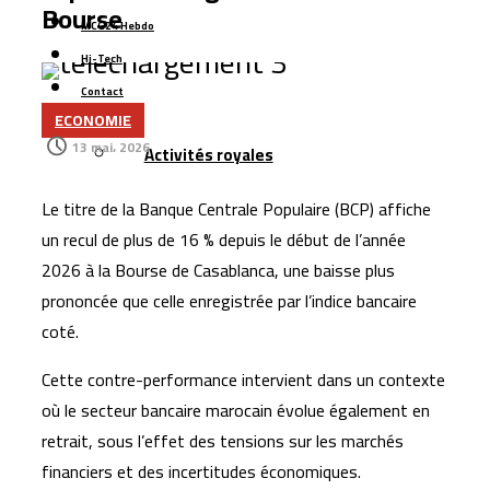
Bourse
MCG24 Hebdo
Hi-Tech
Contact
ECONOMIE
Plus
13 mai، 2026
Activités royales
Le titre de la
Banque Centrale Populaire
(BCP) affiche
un recul de plus de 16 % depuis le début de l’année
2026 à la Bourse de Casablanca, une baisse plus
prononcée que celle enregistrée par l’indice bancaire
coté.
Cette contre-performance intervient dans un contexte
où le secteur bancaire marocain évolue également en
retrait, sous l’effet des tensions sur les marchés
financiers et des incertitudes économiques.