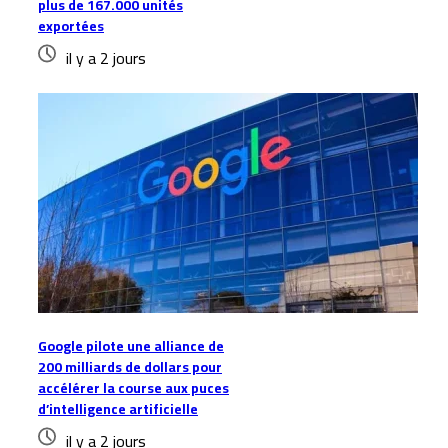
plus de 167.000 unités
exportées
il y a 2 jours
Google pilote une alliance de
200 milliards de dollars pour
accélérer la course aux puces
d’intelligence artificielle
il y a 2 jours