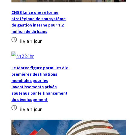
CNSS lance une réforme
stratégique de son système
de gestion interne pour 1,2
million de dirhams
il y a 1 jour
Le Maroc figure parmi les dix
premières destinations
mondiales pour les
investissements privés
soutenus par le financement
du développement
il y a 1 jour