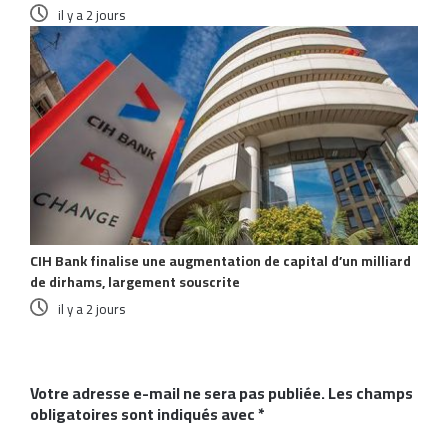
il y a 2 jours
CIH Bank finalise une augmentation de capital d’un milliard
de dirhams, largement souscrite
il y a 2 jours
Laisser un commentaire
Votre adresse e-mail ne sera pas publiée.
Les champs
obligatoires sont indiqués avec
*
C