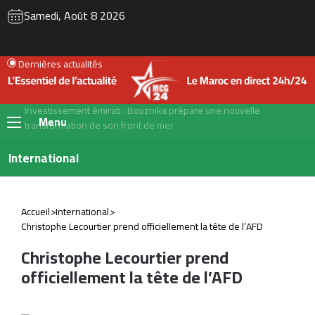
RSS
Instagram
YouTube
Twitter
Fac
Samedi, Août 8 2026
Dernières actualités
Le Maroc se prépare à accueillir la première gigafactory africaine de
batteries électriques, pour un investissement de 65 milliards de
Menu
dirhams
International
Accueil
>
International
>
Christophe Lecourtier prend officiellement la tête de l’AFD
Christophe Lecourtier prend
officiellement la tête de l’AFD