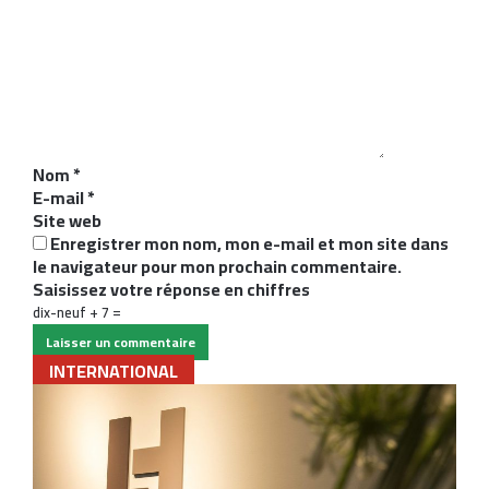
o
m
m
e
n
t
a
i
Nom
*
r
E-mail
*
e
Site web
*
Enregistrer mon nom, mon e-mail et mon site dans
le navigateur pour mon prochain commentaire.
Saisissez votre réponse en chiffres
dix-neuf + 7 =
INTERNATIONAL