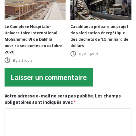
Le Complexe Hospitalo-
Casablanca prépare un projet
Universitaire International
de valorisation énergétique
Mohammed VI de Dakhla
des déchets de 1,5 milliard de
ouvrira ses portes en octobre
dollars
2026
il y a 2 jours
il y a 2 jours
Laisser un commentaire
Votre adresse e-mail ne sera pas publiée.
Les champs
obligatoires sont indiqués avec
*
C
o
m