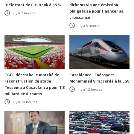
le flottant de CIH Bank à 35 %
dirhams via une émission
obligataire pour financer sa
il y a 7 heures
croissance
il y a 8 heures
TGCC décroche le marché de
Casablanca : l’aéroport
reconstruction du stade
Mohammed V raccordé à la LGV
Tessema à Casablanca pour 1,8
il y a 12 heures
milliard de dirhams
il y a 10 heures