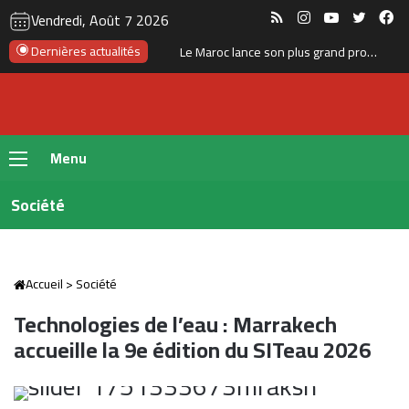
RSS
Instagram
YouTube
Twitte
Fa
Vendredi, Août 7 2026
Dernières actualités
Le Maroc lance son plus grand programme de liaisons aériennes avec Ryanair pour l’hiver 2026
Menu
Société
Accueil
>
Société
Technologies de l’eau : Marrakech
accueille la 9e édition du SITeau 2026