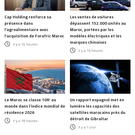
Cap Holding renforce sa
Les ventes de voitures
présence dans
dépassent 152.000 unités au
l’agroalimentaire avec
Maroc, portées par les
l’acquisition de Forafric Maroc
modèles électriques et les
marques chinoises
il y a 14 heures
il y a 16 heures
Le Maroc se classe 106ᵉ au
Un rapport espagnol met en
monde dans l’indice mondial de
lumière les capacités des
résidence 2026
satellites marocains près du
détroit de Gibraltar
il y a 18 heures
il y a 1 jour