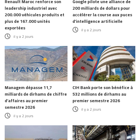
Renault Maroc renforce son
Google pilote une alliance de
leadership industriel avec
200 milliards de dollars pour
200.000 véhicules produits et
accélérer la course aux puces
plus de 167.000 unités
d’intelligence artificielle
exportées
il y a 2 jours
il y a 2 jours
Managem dépasse 11,7
CIH Bank porte son bénéfice à
milliards de dirhams de chiffre
532 millions de dirhams au
d’affaires au premier
premier semestre 2026
semestre 2026
il y a 2 jours
il y a 2 jours