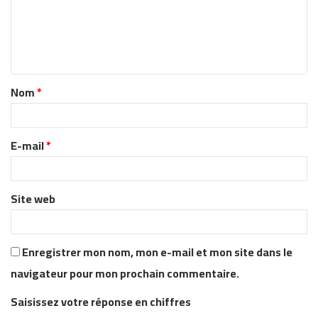
m
e
n
t
Nom
*
a
i
r
E-mail
*
e
*
Site web
Enregistrer mon nom, mon e-mail et mon site dans le
navigateur pour mon prochain commentaire.
Saisissez votre réponse en chiffres