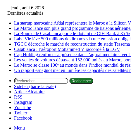
jeudi, août 6 2026
Dernières actualités
La startup marocaine Afdal représentera le Maroc à la Silicon V
Le Maroc lance son plus grand programme de liaisons aérienne
La Bourse de Casablanca porte le flottant de CIH Bank à 35 %
LabelVie lève 500 millions de dirhams via une émission obligata
TGCC décroche le marché de reconstruction du stade Tessema à
Casablanca : l’aéroport Mohammed V raccordé à la LGV
Cap Holding renforce sa présence dans l’agroalimentaire avec l
Les ventes de voitures dépassent 152.000 unités au Maroc, porté
Le Maroc se classe 106ᵉ au monde dans l’indice mondial de ré
Un rapport espagnol met en lumière les capacités des satellites 
Rechercher
Sidebar (barre latérale)
Article Aléatoire
RSS
Instagram
YouTube
Twitter
Facebook
Menu