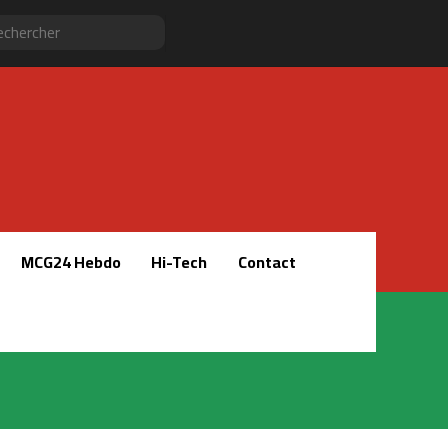
Sidebar
RSS
Instagram
YouTube
Twitter
Facebook
Rechercher
(barre
latérale)
MCG24 Hebdo
Hi-Tech
Contact