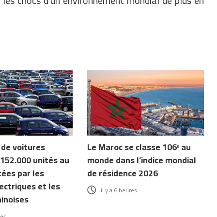
t les chocs d’un environnement mondial de plus en
 de voitures
Le Maroc se classe 106ᵉ au
152.000 unités au
monde dans l’indice mondial
tées par les
de résidence 2026
ectriques et les
il y a 6 heures
inoises
res