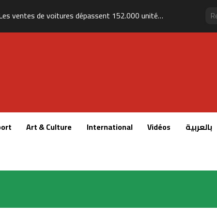
Les ventes de voitures dépassent 152.000 unités au Maroc, portées par les modèles électriques et les marques chinoises
ort
Art & Culture
International
Vidéos
بالعربية