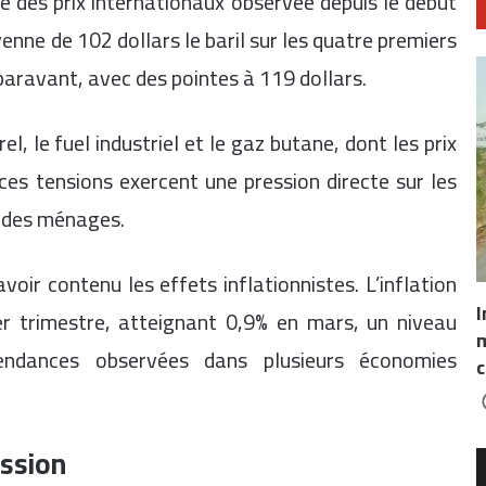
se des prix internationaux observée depuis le début
yenne de 102 dollars le baril sur les quatre premiers
paravant, avec des pointes à 119 dollars.
, le fuel industriel et le gaz butane, dont les prix
es tensions exercent une pression directe sur les
t des ménages.
oir contenu les effets inflationnistes. L’inflation
I
r trimestre, atteignant 0,9% en mars, un niveau
m
endances observées dans plusieurs économies
c
ession