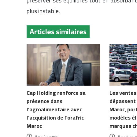
préserver ses équilibres tout en absorban
plus instable.
Articles similaires
Cap Holding renforce sa
Les ventes
présence dans
dépassent 
l’agroalimentaire avec
Maroc, por
l’acquisition de Forafric
modèles él
Maroc
marques ch
il y a 2 heures
il y a 4 heu