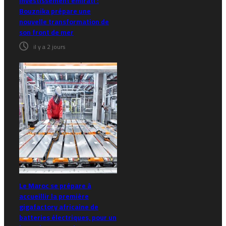
Investissement émirati :
Bouznika prépare une
nouvelle transformation de
son front de mer
il y a 2 jours
Le Maroc se prépare à
accueillir la première
gigafactory africaine de
batteries électriques, pour un