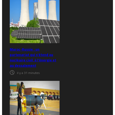
Maroc-Russie : un
partenariat qui s’étend au
nucléaire civil, à l’énergie et
au dessalement
il y a 31 minutes