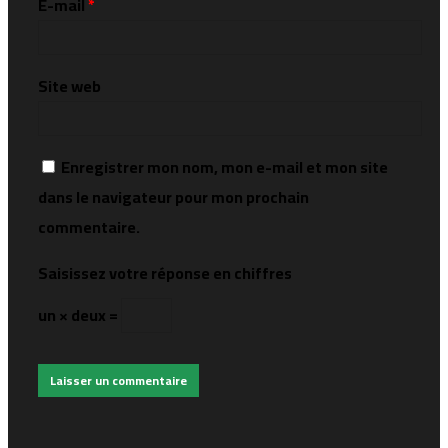
E-mail
*
Site web
Enregistrer mon nom, mon e-mail et mon site
dans le navigateur pour mon prochain
commentaire.
Saisissez votre réponse en chiffres
un × deux =