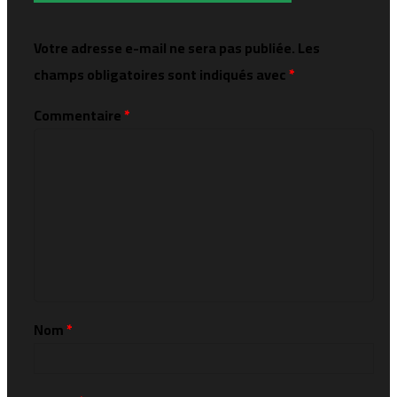
Votre adresse e-mail ne sera pas publiée.
Les
champs obligatoires sont indiqués avec
*
Commentaire
*
Nom
*