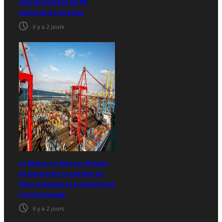
investissement de 65
milliards de dirhams
il y a 2 jours
Le Maroc en tête en Afrique
du Nord pour le soutien au
libre-échange et à l’ouverture
internationale
il y a 2 jours