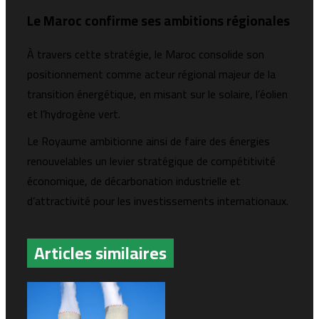
Le Maroc confirme ses ambitions régionales
À travers cette stratégie, le Maroc consolide son
positionnement comme acteur régional majeur de la
transition énergétique, en misant sur le solaire, l’éolien
et l’hydrogène vert.
Le Royaume ambitionne ainsi de faire des énergies
renouvelables un levier stratégique de compétitivité
économique, de décarbonation industrielle et
d’attractivité pour les investissements internationaux.
Articles similaires