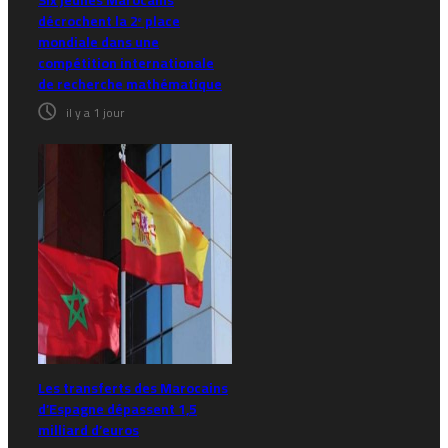
Six jeunes Marocains
décrochent la 2ᵉ place
mondiale dans une
compétition internationale
de recherche mathématique
il y a 1 jour
Les transferts des Marocains
d’Espagne dépassent 1,5
milliard d’euros