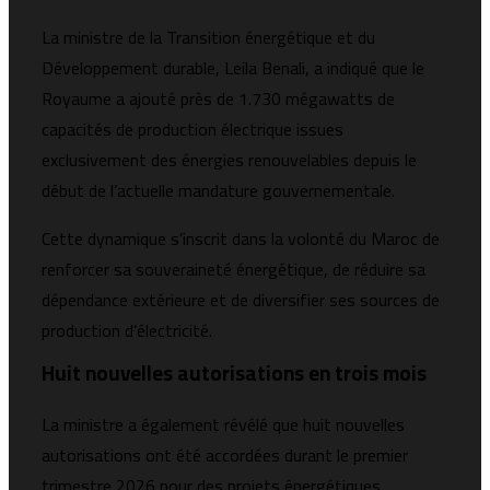
La ministre de la Transition énergétique et du
Développement durable,
Leila Benali
, a indiqué que le
Royaume a ajouté près de 1.730 mégawatts de
capacités de production électrique issues
exclusivement des énergies renouvelables depuis le
début de l’actuelle mandature gouvernementale.
Cette dynamique s’inscrit dans la volonté du Maroc de
renforcer sa souveraineté énergétique, de réduire sa
dépendance extérieure et de diversifier ses sources de
production d’électricité.
Huit nouvelles autorisations en trois mois
La ministre a également révélé que huit nouvelles
autorisations ont été accordées durant le premier
trimestre 2026 pour des projets énergétiques