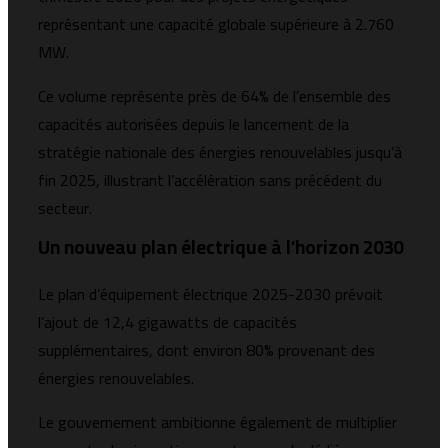
représentant une capacité globale supérieure à 2.760
MW.
Ce volume représente près de 64% de l’ensemble des
capacités autorisées depuis le lancement de la
stratégie nationale des énergies renouvelables jusqu’à
fin 2025, illustrant l’accélération sans précédent du
secteur.
Un nouveau plan électrique à l’horizon 2030
Le plan d’équipement électrique 2025-2030 prévoit
l’ajout de 12,4 gigawatts de capacités
supplémentaires, dont environ 80% provenant des
énergies renouvelables.
Le gouvernement ambitionne également de multiplier