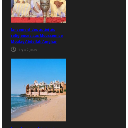
lancement des activités
religieuses aux Moussem de
Moulay Abdellah Amghar
il y a 2 jours