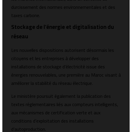
durcissement des normes environnementales et des
taxes carbone.
Stockage de l’énergie et digitalisation du
réseau
Les nouvelles dispositions autorisent désormais les
citoyens et les entreprises à développer des
installations de stockage d’électricité issue des
énergies renouvelables, une première au Maroc visant à
améliorer la stabilité du réseau électrique.
Le ministère poursuit également la publication des
textes réglementaires liés aux compteurs intelligents,
aux mécanismes de certification verte et aux
conditions d’exploitation des installations
d’autoproduction.