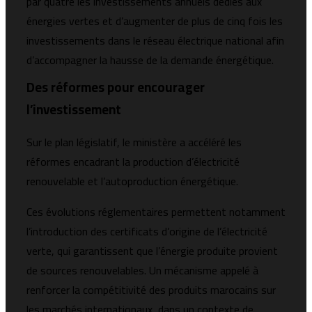
par quatre les investissements annuels dédiés aux
énergies vertes et d’augmenter de plus de cinq fois les
investissements dans le réseau électrique national afin
d’accompagner la hausse de la demande énergétique.
Des réformes pour encourager
l’investissement
Sur le plan législatif, le ministère a accéléré les
réformes encadrant la production d’électricité
renouvelable et l’autoproduction énergétique.
Ces évolutions réglementaires permettent notamment
l’introduction des certificats d’origine de l’électricité
verte, qui garantissent que l’énergie produite provient
de sources renouvelables. Un mécanisme appelé à
renforcer la compétitivité des produits marocains sur
les marchés internationaux, dans un contexte de