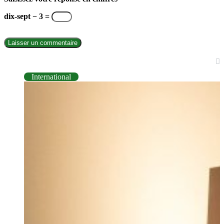
dix-sept − 3 =
INTERNATIONAL
International