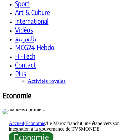
Sport
Art & Culture
International
Vidéos
بالعربية
MCG24 Hebdo
Hi-Tech
Contact
Plus
Activités royales
Economie
Accueil
/
Economie
/
Le Maroc franchit une étape vers son
intégration à la gouvernance de TV5MONDE
Economie