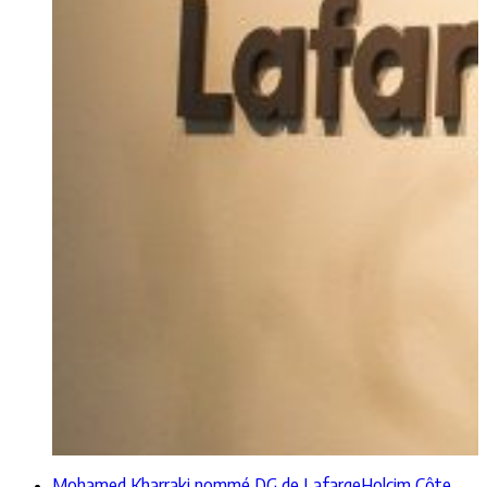
Mohamed Kharraki nommé DG de LafargeHolcim Côte