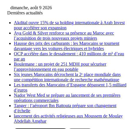
dimanche, août 9 2026
Dernières actualités
Akdital ouvre 15% de sa holding internationale à Arab Invest
pour accélérer son expansion
Aya Gold & Silver renforce sa présence au Maroc avec
l’acquisition de trois nouveaux projets miniers
Hausse des prix des carburants : les Marocains se tournent
davantage vers les voitures électriques et hybrides
OCP accélère dans le dessalement : 410 millions de m³ d’eau
par an
Boulemane : un projet de 251 MDH pour sécuriser
l’approvisionnement en eau potable
Six jeunes Marocains décrochent la 2ᵉ place mondiale dans
une compétition internationale de recherche mathématique
Les transferts des Marocains d’Espagne dépassent 1,5 milliard
d’euros
Nador West Med se prépare au lancement de ses premières
opérations commerciales
Tanger : l’aéroport Ibn Battouta prépare son changement
d’échelle
lancement des activités religieuses aux Moussem de Moulay
Abdellah Amghar