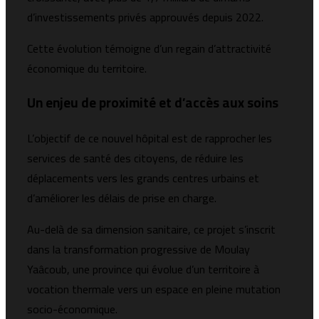
d’investissements privés approuvés depuis 2022.
Cette évolution témoigne d’un regain d’attractivité
économique du territoire.
Un enjeu de proximité et d’accès aux soins
L’objectif de ce nouvel hôpital est de rapprocher les
services de santé des citoyens, de réduire les
déplacements vers les grands centres urbains et
d’améliorer les délais de prise en charge.
Au-delà de sa dimension sanitaire, ce projet s’inscrit
dans la transformation progressive de Moulay
Yaâcoub, une province qui évolue d’un territoire à
vocation thermale vers un espace en pleine mutation
socio-économique.