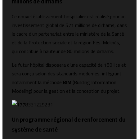
millions de dirhams
Ce nouvel établissement hospitalier est réalisé pour un
investissement global de 571 millions de dirhams, dans
le cadre d’un partenariat entre le ministère de la Santé
et de la Protection sociale et la région Fès-Meknès,
qui contribue à hauteur de 80 millions de dirhams.
Le futur hôpital disposera d’une capacité de 150 lits et
sera conçu selon des standards modernes, intégrant
notamment la méthode
BIM
(Building Information
Modeling) pour la gestion et la conception du projet.
Un programme régional de renforcement du
système de santé