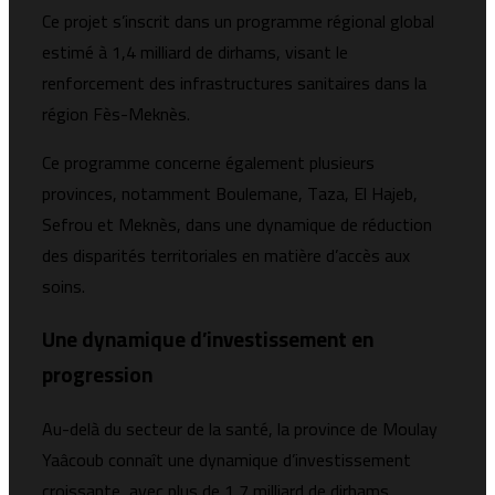
Ce projet s’inscrit dans un programme régional global
estimé à 1,4 milliard de dirhams, visant le
renforcement des infrastructures sanitaires dans la
région Fès-Meknès.
Ce programme concerne également plusieurs
provinces, notamment Boulemane, Taza, El Hajeb,
Sefrou et Meknès, dans une dynamique de réduction
des disparités territoriales en matière d’accès aux
soins.
Une dynamique d’investissement en
progression
Au-delà du secteur de la santé, la province de Moulay
Yaâcoub connaît une dynamique d’investissement
croissante, avec plus de 1,7 milliard de dirhams