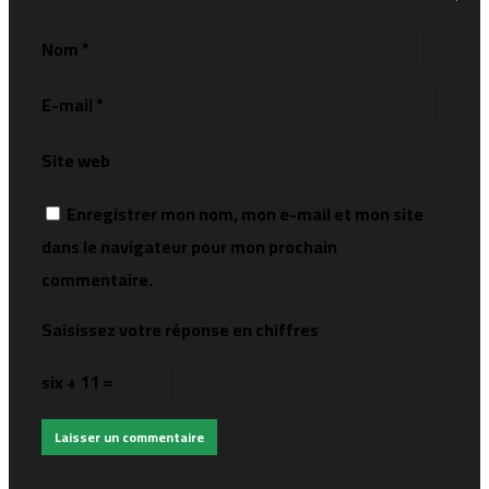
Nom
*
E-mail
*
Site web
Enregistrer mon nom, mon e-mail et mon site
dans le navigateur pour mon prochain
commentaire.
Saisissez votre réponse en chiffres
six + 11 =